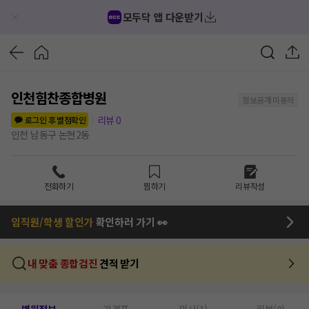
모두닥 앱 다운받기
인천힘찬종합병원
정보공개 미동의
리뷰
0
로그인 후 별점확인
인천 남동구 논현2동
전화하기
찜하기
리뷰작성
임직원/학생 할인가
확인하러 가기 👀
내 맞춤 종합검진
견적 받기