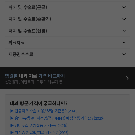
처치 및 수술료(근골)
처치 및 수술료(순환기)
처치 및 수술료(신경)
치료재료
제증명수수료
병원별
내과
치료
가격 비교하기
심평원가, 이벤트가, 모두닥 리뷰가 등
내과
평균 가격이 궁금하다면?
▶
인공와우 수술 비용/ 보험 기준은? (2026)
▶
홍역/유행성이하선염/풍진(MMR) 예방접종 가격은? (2026)
▶
장티푸스 예방접종 가격은? (2026)
▶
이석증 치료법/치료 비용은? (2026)