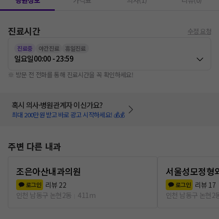
병원정보
가격표
의사(1)
리뷰(0)
진료시간
수정 요청
진료중
야간진료
휴일진료
일요일
00:00 - 23:59
※ 방문 전 전화를 통해 진료시간을 꼭 확인하세요!
혹시 의사·병원관계자 이신가요?
최대 200만원 받고 바로 광고 시작하세요! 💰💰
주변 다른 내과
조은아산내과의원
서울성모정형
리뷰
22
리뷰
17
로그인
로그인
인천 남동구 논현2동
411m
인천 남동구 논현2