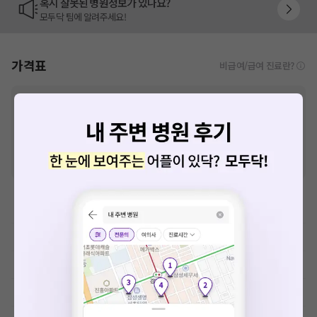
혹시 잘못된 병원정보가 있나요?
모두닥 팀에 알려주세요!
가격표
비급여/급여 진료란?
※
비급여 항목의 경우,
추가비용 등으로 실제 가격과 상이할 수 있으니, 정확
한 가격은 해당 의료기관에 직접 문의해주세요.
※
급여 항목의 경우,
건강보험심사평가원
에 고지되어 있는 급여 진료 기준 가
격입니다. (진료와 연관된 복합적인 비용이 추가되어, 병원마다 금액이 다르게
산정될 수 있는 점 참고 바랍니다.)
※ 이벤트가, 할인가는
VAT 포함
이학요법료
예방접종료
MRI-기본검사
MRI-특수검사