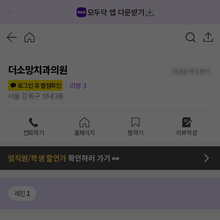
모두닥 앱 다운받기
더소망치과의원
정보공개 미동의
리뷰
3
로그인 후 별점확인
서울 강동구 성내3동
전화하기
홈페이지
찜하기
리뷰작성
임직원/학생 할인가
확인하러 가기 👀
레진
1