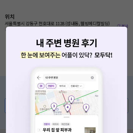
위치
서울특별시 강동구 천호대로 1128 (성내동, 웰빙메디컬빌딩)
복사
강동역 3번 출구에서 350m
증상/치료, 궁금한 점이 있나요?
의사가 직접 답해드려요!
💬 무엇이든 물어보세요
혹은, 의료상담 서비스에 다양한 게시글 보러가기