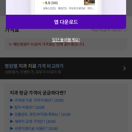
혹시 잘못된 병원정보가 있나요?
모두닥 팀에 알려주세요!
앱 다운로드
가격표
비급여/급여 진료란?
일단 둘러볼게요!
※ 해당병원의 비급여 가격표는 현재 준비중입니다.
병원별
치과
치료
가격 비교하기
심평원가, 이벤트가, 모두닥 리뷰가 등
치과
평균 가격이 궁금하다면?
▶
구내염 치료 가격/비용은? (2026)
▶
발치 비용은? (2026)
▶
임플란트 과정/부작용/종류는? (2026)
▶
세라믹 교정 가격은? (2026)
▶
수면치과치료 비용은? (2026)