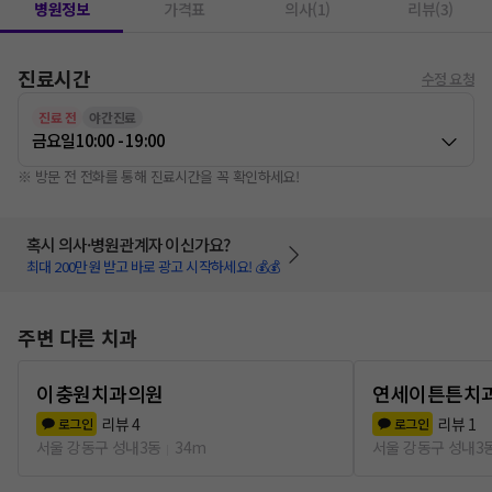
병원정보
가격표
의사(1)
리뷰(3)
진료시간
수정 요청
진료 전
야간진료
금요일
10:00 - 19:00
※ 방문 전 전화를 통해 진료시간을 꼭 확인하세요!
혹시 의사·병원관계자 이신가요?
최대 200만원 받고 바로 광고 시작하세요! 💰💰
주변 다른 치과
이충원치과의원
연세이튼튼치
리뷰
4
리뷰
1
로그인
로그인
서울 강동구 성내3동
34m
서울 강동구 성내3