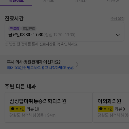
병원정보
가격표
의사(1)
리뷰(0)
진료시간
수정 요청
진료중
휴일진료
금요일
08:30 - 17:30
(
점심
12:30
-
13:30
)
※ 방문 전 전화를 통해 진료시간을 꼭 확인하세요!
혹시 의사·병원관계자 이신가요?
최대 200만원 받고 바로 광고 시작하세요! 💰💰
주변 다른 내과
삼성탑마취통증의학과의원
이외과의원
리뷰
10
리뷰
0
로그인
로그인
강원도 삼척시 남양동
94m
강원도 삼척시 남양