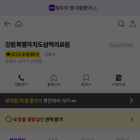
모두닥 앱 다운받기
강원특별자치도삼척의료원
정보공개 미동의
리뷰
0
로그인 후 별점확인
강원도 삼척시 남양동
전화하기
홈페이지
찜하기
리뷰작성
임직원/학생 할인가
확인하러 가기 👀
내 맞춤 종합검진
견적 받기