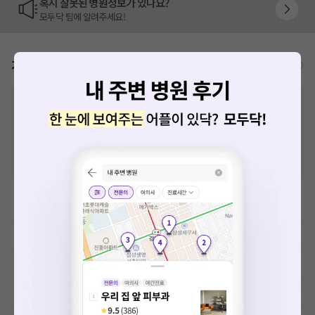
혹시 잘못된 병원정보가 있나요?
모두닥 팀에 알려주세요!
가격표
비급여/급여 진료란?
※
비급여 항목의 경우,
추가비용 등으로 실제 가격과 상이할 수 있으니, 정확
한 가격은 해당 의료기관에 직접 문의해주세요.
※
급여 항목의 경우,
건강보험심사평가원
에 고지되어 있는 급여 진료 기준 가
격입니다. (진료와 연관된 복합적인 비용이 추가되어, 병원마다 금액이 다르게
산정될 수 있는 점 참고 바랍니다.)
※ 이벤트가, 할인가는
VAT 포함
치과치료
이학요법료
예방접종료
MRI-기본검사