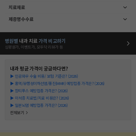
치료재료
제증명수수료
병원별
내과
치료
가격 비교하기
심평원가, 이벤트가, 모두닥 리뷰가 등
내과
평균 가격이 궁금하다면?
▶
인공와우 수술 비용/ 보험 기준은? (2026)
▶
홍역/유행성이하선염/풍진(MMR) 예방접종 가격은? (2026)
▶
장티푸스 예방접종 가격은? (2026)
▶
이석증 치료법/치료 비용은? (2026)
▶
일본뇌염 예방접종 가격은? (2026)
전체보기