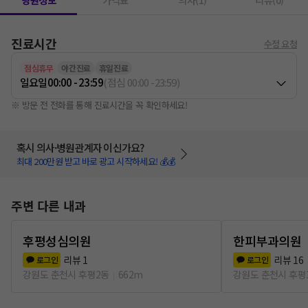
병원정보
가격표
의사(1)
리뷰(0)
진료시간
수정 요청
점심휴무
야간진료
휴일진료
일요일
00:00 - 23:59
(
점심
00:00
-
23:59
)
※ 방문 전 전화를 통해 진료시간을 꼭 확인하세요!
혹시 의사·병원관계자 이신가요?
최대 200만원 받고 바로 광고 시작하세요! 💰💰
주변 다른 내과
후평성심의원
한피부과의원
리뷰
1
리뷰
16
로그인
로그인
강원도 춘천시 후평2동
662m
강원도 춘천시 후평