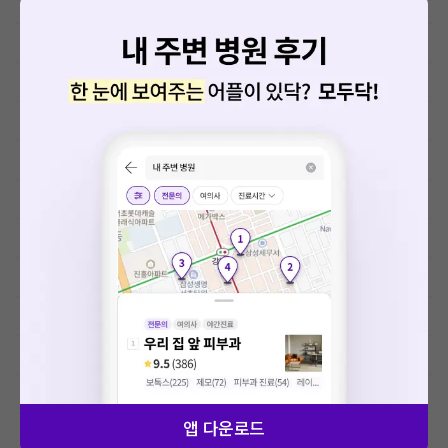
예방접종료
MRI-기본검사
MRI-특수검사
초음파 검사료(기본초음파)
초음파 검사료(진단초음파)
초음파 검사료(유도 초음파)
초음파 검사료(특수 초음파)
내시경, 천자 및 생검료
정신요법료
상급병실료
교육상담료
앱 다운로드
검체검사료