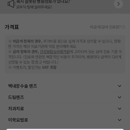
혹시 잘못된 병원정보가 있나요?
모두닥 팀에 알려주세요!
가격표
비급여/급여 진료란?
※
비급여 항목의 경우,
추가비용 등으로 실제 가격과 상이할 수 있으니, 정확
한 가격은 해당 의료기관에 직접 문의해주세요.
※
급여 항목의 경우,
건강보험심사평가원
에 고지되어 있는 급여 진료 기준 가
격입니다. (진료와 연관된 복합적인 비용이 추가되어, 병원마다 금액이 다르게
산정될 수 있는 점 참고 바랍니다.)
※ 이벤트가, 할인가는
VAT 포함
백내장수술 렌즈
드림렌즈
치과치료
이학요법료