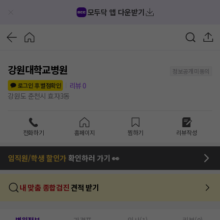
모두닥 앱 다운받기
강원대학교병원
정보공개 미동의
리뷰
0
로그인 후 별점확인
강원도 춘천시 효자3동
전화하기
홈페이지
찜하기
리뷰작성
임직원/학생 할인가
확인하러 가기 👀
내 맞춤 종합검진
견적 받기