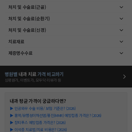
처치 및 수술료(근골)
처치 및 수술료(순환기)
처치 및 수술료(신경)
치료재료
제증명수수료
병원별
내과
치료
가격 비교하기
심평원가, 이벤트가, 모두닥 리뷰가 등
내과
평균 가격이 궁금하다면?
▶
인공와우 수술 비용/ 보험 기준은? (2026)
▶
홍역/유행성이하선염/풍진(MMR) 예방접종 가격은? (2026)
▶
장티푸스 예방접종 가격은? (2026)
▶
이석증 치료법/치료 비용은? (2026)