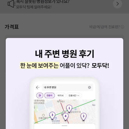
혹시 잘못된 병원정보가 있나요?
모두닥 팀에 알려주세요!
가격표
비급여/급여 진료란?
※
비급여 항목의 경우,
추가비용 등으로 실제 가격과 상이할 수 있으니, 정확
한 가격은 해당 의료기관에 직접 문의해주세요.
※
급여 항목의 경우,
건강보험심사평가원
에 고지되어 있는 급여 진료 기준 가
격입니다. (진료와 연관된 복합적인 비용이 추가되어, 병원마다 금액이 다르게
산정될 수 있는 점 참고 바랍니다.)
※ 이벤트가, 할인가는
VAT 포함
치과치료
이학요법료
예방접종료
MRI-기본검사