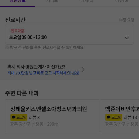
병원정보
가격표
의사(1)
리뷰(0)
진료시간
수정 요청
진료마감
토요일
09:00 - 13:00
※ 방문 전 전화를 통해 진료시간을 꼭 확인하세요!
혹시 의사·병원관계자 이신가요?
최대 200만원 받고 바로 광고 시작하세요! 💰💰
주변 다른 내과
정해율키즈엔젤소아청소년과의원
백준이비인후
리뷰
3
리뷰
13
로그인
로그인
광주 광산구 신창동
299m
광주 광산구 신창동