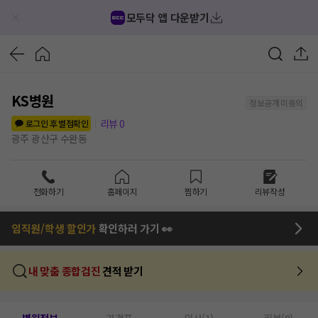
모두닥 앱 다운받기
KS병원
정보공개 미동의
리뷰
0
로그인 후 별점확인
광주 광산구 수완동
전화하기
홈페이지
찜하기
리뷰작성
임직원/학생 할인가
확인하러 가기 👀
내 맞춤 종합검진
견적 받기