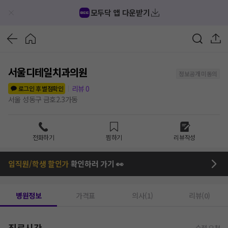
모두닥 앱 다운받기
서울디테일치과의원
정보공개 미동의
리뷰
0
로그인 후 별점확인
서울 성동구 금호2.3가동
전화하기
찜하기
리뷰작성
임직원/학생 할인가
확인하러 가기 👀
병원정보
가격표
의사(1)
리뷰(0)
진료시간
수정 요청