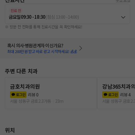
진료 전
금요일
09:30 - 18:30
(
점심
13:00
-
14:00
)
※ 방문 전 전화를 통해 진료시간을 꼭 확인하세요!
혹시 의사·병원관계자 이신가요?
최대 200만원 받고 바로 광고 시작하세요! 💰💰
주변 다른 치과
금호치과의원
강남365치과
리뷰
0
리뷰
4
로그인
로그인
서울 성동구 금호2.3가동
23m
서울 성동구 금호2.
위치