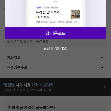
가격표
비급여/급여 진료란?
※
비급여 항목의 경우,
추가비용 등으로 실제 가격과 상이할 수 있으니, 정확
한 가격은 해당 의료기관에 직접 문의해주세요.
※
급여 항목의 경우,
건강보험심사평가원
에 고지되어 있는 급여 진료 기준 가
앱 다운로드
격입니다. (진료와 연관된 복합적인 비용이 추가되어, 병원마다 금액이 다르게
산정될 수 있는 점 참고 바랍니다.)
※ 이벤트가, 할인가는
VAT 포함
일단 둘러볼게요!
치과치료
제증명수수료
병원별
치과
치료
가격 비교하기
심평원가, 이벤트가, 모두닥 리뷰가 등
치과
평균 가격이 궁금하다면?