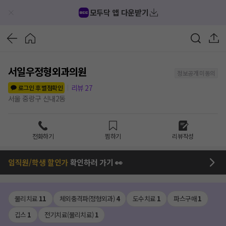
모두닥 앱 다운받기
서일우정형외과의원
정보공개 미동의
리뷰
27
로그인 후 별점확인
서울 중랑구 신내2동
전화하기
찜하기
리뷰작성
임직원/학생 할인가
확인하러 가기 👀
물리치료
11
체외충격파(정형외과)
4
도수치료
1
파스구매
1
깁스
1
전기치료(물리치료)
1