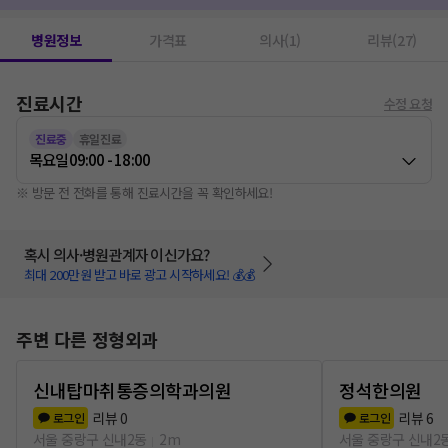
병원정보
가격표
의사(1)
리뷰(27)
진료시간
수정 요청
진료중
휴일진료
목요일
09:00 - 18:00
※ 방문 전 전화를 통해 진료시간을 꼭 확인하세요!
혹시 의사·병원관계자 이신가요?
최대 200만원 받고 바로 광고 시작하세요! 💰💰
주변 다른 정형외과
신내탑마취통증의학과의원
정석한의원
리뷰
0
리뷰
6
로그인
로그인
서울 중랑구 신내2동
2m
서울 중랑구 신내2