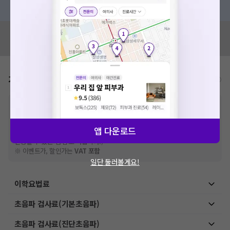
혹은, 의료상담 서비스에 다양한 게시글 보러가기
혹시 잘못된 병원정보가 있나요?
모두닥 팀에 알려주세요!
가격표
비급여/급여 진료란?
※
비급여 항목의 경우,
추가비용 등으로 실제 가격과 상이할 수 있으니, 정확
한 가격은 해당 의료기관에 직접 문의해주세요.
※
급여 항목의 경우,
건강보험심사평가원
에 고지되어 있는 급여 진료 기준 가
앱 다운로드
격입니다. (진료와 연관된 복합적인 비용이 추가되어, 병원마다 금액이 다르게
산정될 수 있는 점 참고 바랍니다.)
※ 이벤트가, 할인가는
VAT 포함
일단 둘러볼게요!
이학요법료
초음파 검사료(기본초음파)
초음파 검사료(진단초음파)