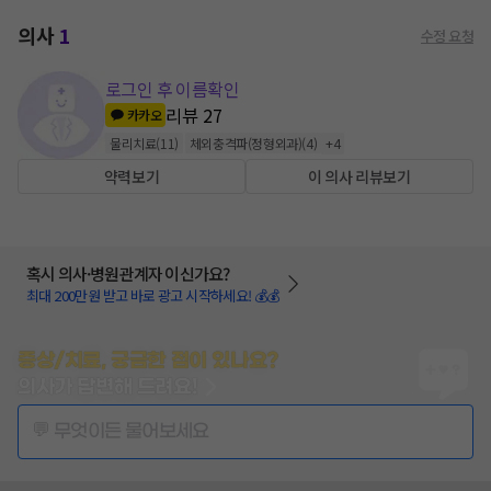
의사
1
수정 요청
로그인 후 이름확인
리뷰
27
카카오
물리치료
(
11
)
체외충격파(정형외과)
(
4
)
+
4
약력보기
이 의사 리뷰보기
혹시 의사·병원관계자 이신가요?
최대 200만원 받고 바로 광고 시작하세요! 💰💰
증상/치료, 궁금한 점이 있나요?
의사가 답변해 드려요!
💬 무엇이든 물어보세요