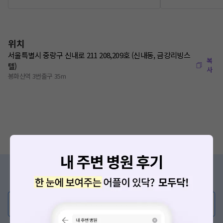
위치
서울특별시 중랑구 신내로 211 208,209호 (신내동, 금강리빙스
복
텔)
사
봉화산역 3번출구 35m
증상/치료, 궁금한 점이 있나요?
의사가 직접 답해드려요!
💬 무엇이든 물어보세요