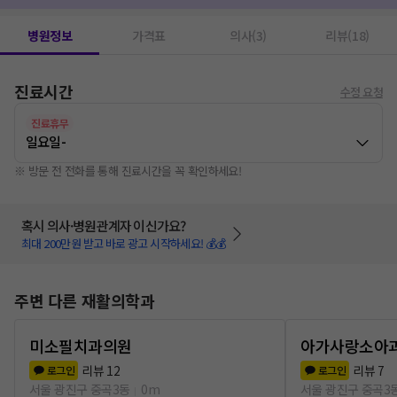
병원정보
가격표
의사(3)
리뷰(18)
진료시간
수정 요청
진료휴무
일요일
-
※ 방문 전 전화를 통해 진료시간을 꼭 확인하세요!
혹시 의사·병원관계자 이신가요?
최대 200만원 받고 바로 광고 시작하세요! 💰💰
주변 다른 재활의학과
미소필치과의원
아가사랑소아
리뷰
12
리뷰
7
로그인
로그인
서울 광진구 중곡3동
0m
서울 광진구 중곡3