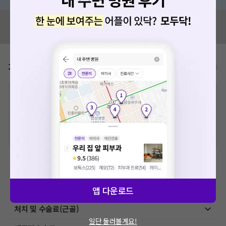
혹시 잘못된 병원정보가 있나요?
모두닥 팀에 알려주세요!
가격표
비급여/급여 진료란?
※
비급여 항목의 경우,
추가비용 등으로 실제 가격과 상이할 수 있으니, 정확
한 가격은 해당 의료기관에 직접 문의해주세요.
※
급여 항목의 경우,
건강보험심사평가원
에 고지되어 있는 급여 진료 기준 가
격입니다. (진료와 연관된 복합적인 비용이 추가되어, 병원마다 금액이 다르게
산정될 수 있는 점 참고 바랍니다.)
※ 이벤트가, 할인가는
VAT 포함
이학요법료
초음파 검사료(기본초음파)
앱 다운로드
처치 및 수술료(근골)
일단 둘러볼게요!