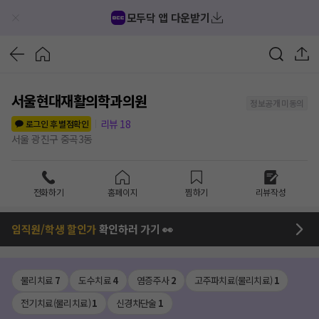
모두닥 앱 다운받기
서울현대재활의학과의원
정보공개 미동의
리뷰
18
로그인 후 별점확인
서울 광진구 중곡3동
전화하기
홈페이지
찜하기
리뷰작성
임직원/학생 할인가
확인하러 가기 👀
물리치료
7
도수치료
4
염증주사
2
고주파치료(물리치료)
1
전기치료(물리치료)
1
신경차단술
1