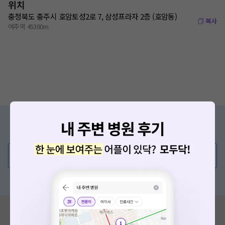
위치
충청북도 충주시 호암토성2로 7, 삼성프라자 2층 (호암동)
복사
여주역 45380m
증상/치료, 궁금한 점이 있나요?
의사가 직접 답해드려요!
💬 무엇이든 물어보세요
혹은, 의료상담 서비스에 다양한 게시글 보러가기
혹시 잘못된 병원정보가 있나요?
모두닥 팀에 알려주세요!