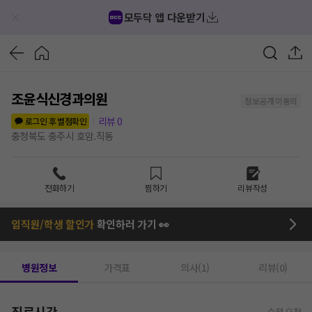
모두닥 앱 다운받기
조윤식신경과의원
정보공개 미동의
리뷰
0
로그인 후 별점확인
충청북도 충주시 호암.직동
전화하기
찜하기
리뷰작성
임직원/학생 할인가
확인하러 가기 👀
병원정보
가격표
의사(1)
리뷰(0)
진료시간
수정 요청