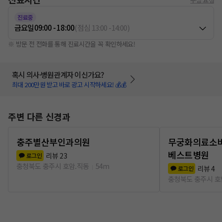
진료중
금요일
09:00 - 18:00
(
점심
13:00
-
14:00
)
※ 방문 전 전화를 통해 진료시간을 꼭 확인하세요!
혹시 의사·병원관계자 이신가요?
최대 200만원 받고 바로 광고 시작하세요! 💰💰
주변 다른 신경과
충주별산부인과의원
무궁화의료소
베스트병원
리뷰
23
로그인
충청북도 충주시 호암.직동
54m
리뷰
4
로그인
충청북도 충주시 호