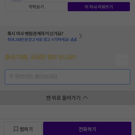
약력보기
이 의사 리뷰쓰기
혹시 의사·병원관계자 이신가요?
최대 200만원 받고 바로 광고 시작하세요! 💰💰
증상/치료, 궁금한 점이 있나요?
의사가 답변해 드려요!
💬 무엇이든 물어보세요
맨 위로 돌아가기
찜하기
전화하기
찜 목록보기
찜 목록보기