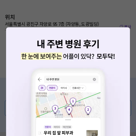
위치
서울특별시 광진구 자양로 95 7층 (자양동, 도광빌딩)
복사
구의역 4번출구 160m
증상/치료, 궁금한 점이 있나요?
의사가 직접 답해드려요!
💬 무엇이든 물어보세요
혹은, 의료상담 서비스에 다양한 게시글 보러가기