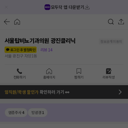
모두닥 앱 다운받기
서울탑비뇨기과의원 광진클리닉
정보공개 미동의
리뷰
14
로그인 후 별점확인
서울 광진구 자양1동
전화하기
홈페이지
찜하기
리뷰작성
임직원/학생 할인가
확인하러 가기 👀
염증주사
4
방광경
1