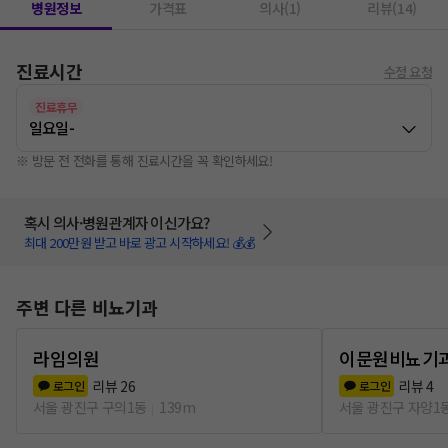
병원정보
가격표
의사(1)
리뷰(14)
진료시간
수정 요청
진료휴무
일요일
-
※ 방문 전 전화를 통해 진료시간을 꼭 확인하세요!
혹시 의사·병원관계자 이신가요?
최대 200만원 받고 바로 광고 시작하세요! 💰💰
주변 다른 비뇨기과
라임의원
이문원비뇨기
리뷰
26
리뷰
4
로그인
로그인
서울 광진구 구의1동
139m
서울 광진구 자양1