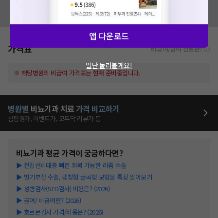
혹시 잘못된 병원정보가 있나요?
모두닥 팀에 알려주세요!
앱 다운로드
가격표
비급여/급여 진료란?
일단 둘러볼게요!
※ 해당병원의 비급여 가격표는 현재 준비중입니다.
병원별
비뇨기과
치료
가격 비교하기
심평원가, 이벤트가, 모두닥 리뷰가 등
비뇨기과
평균 가격이 궁금하다면?
▶
전립선비대증 빠른 회복 가능한 리줌 수술
▶
발기부전 수술, 팽창형 굴곡형 보형물 특징 알아보기
▶
성병검사(STD검사) 비용은? (2026)
▶
급여/ 비급여란? (2026)
▶
호르몬검사 가격/비용은? (2026)