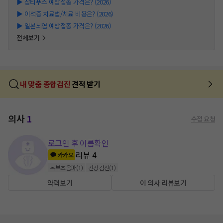
▶
장티푸스 예방접종 가격은? (2026)
▶
이석증 치료법/치료 비용은? (2026)
▶
일본뇌염 예방접종 가격은? (2026)
전체보기
내 맞춤 종합검진
견적 받기
의사
1
수정 요청
로그인 후 이름확인
리뷰
4
카카오
복부초음파
(
1
)
건강검진
(
1
)
약력보기
이 의사 리뷰보기