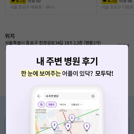
리뷰
50
리뷰
98
로그인
로그인
서울 종로구 혜화동
44m
서울 종로구 이화동
위치
서울특별시 종로구 창경궁로34길 18-5 2,3층 (명륜2가)
복사
혜화역 220m
증상/치료, 궁금한 점이 있나요?
의사가 직접 답해드려요!
💬 무엇이든 물어보세요