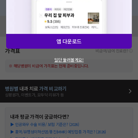
혹은, 의료상담 서비스에 다양한 게시글 보러가기
혹시 잘못된 병원정보가 있나요?
모두닥 팀에 알려주세요!
앱 다운로드
가격표
비급여/급여 진료란?
일단 둘러볼게요!
※ 해당병원의 비급여 가격표는 현재 준비중입니다.
병원별
내과
치료
가격 비교하기
심평원가, 이벤트가, 모두닥 리뷰가 등
내과
평균 가격이 궁금하다면?
▶
인공와우 수술 비용/ 보험 기준은? (2026)
▶
홍역/유행성이하선염/풍진(MMR) 예방접종 가격은? (2026)