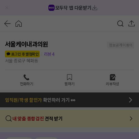
모두닥 앱 다운받기
서울케이내과의원
정보공개 미동의
리뷰
4
로그인 후 별점확인
서울 종로구 혜화동
전화하기
찜하기
리뷰작성
임직원/학생 할인가
확인하러 가기 👀
내 맞춤 종합검진
견적 받기