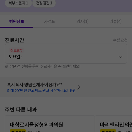
복부초음파
1
건강검진
1
병원정보
가격표
의사(1)
리뷰(4)
진료시간
수정 요청
진료휴무
토요일
-
※ 방문 전 전화를 통해 진료시간을 꼭 확인하세요!
혹시 의사·병원관계자 이신가요?
최대 200만원 받고 바로 광고 시작하세요! 💰💰
주변 다른 내과
대학로서울정형외과의원
마리앤라인의