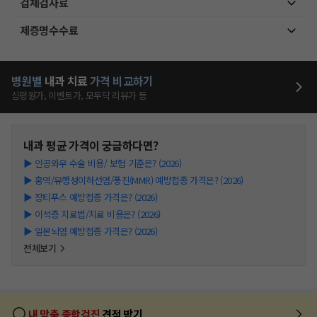
검체검사료
제증명수수료
병원별
내과
치료
가격 비교하기
심평원가, 이벤트가, 모두닥 리뷰가 등
내과
평균 가격이 궁금하다면?
▶
인공와우 수술 비용/ 보험 기준은? (2026)
▶
홍역/유행성이하선염/풍진(MMR) 예방접종 가격은? (2026)
▶
장티푸스 예방접종 가격은? (2026)
▶
이석증 치료법/치료 비용은? (2026)
▶
일본뇌염 예방접종 가격은? (2026)
전체보기
내 맞춤 종합검진
견적 받기