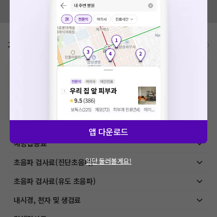
혹시 잘못된 병원정보가 있나요?
모두닥 팀에 알려주세요!
가격표
비급여/급여 진료란?
※
비급여 항목의 경우,
추가비용 등으로 실제 가격과 상이할 수 있으니, 정확
한 가격은 해당 의료기관에 직접 문의해주세요.
※
급여 항목의 경우,
건강보험심사평가원
에 고지되어 있는 급여 진료 기준 가
격입니다. (진료와 연관된 복합적인 비용이 추가되어, 병원마다 금액이 다르게
산정될 수 있는 점 참고 바랍니다.)
※ 이벤트가, 할인가는
VAT 포함
앱 다운로드
예방접종료
일단 둘러볼게요!
초음파 검사료(진단초음파)
초음파 검사료(유도 초음파)
내시경, 천자 및 생검료