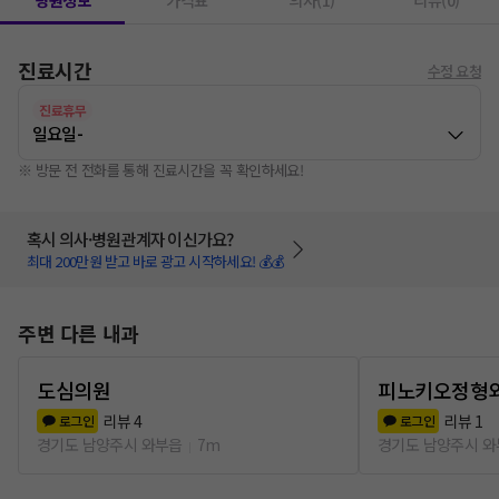
병원정보
가격표
의사(1)
리뷰(0)
진료시간
수정 요청
진료휴무
일요일
-
※ 방문 전 전화를 통해 진료시간을 꼭 확인하세요!
혹시 의사·병원관계자 이신가요?
최대 200만원 받고 바로 광고 시작하세요! 💰💰
주변 다른 내과
도심의원
피노키오정형
리뷰
4
리뷰
1
로그인
로그인
경기도 남양주시 와부읍
7m
경기도 남양주시 