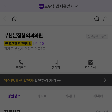
모두닥 앱 다운받기
부천본정형외과의원
정보공개 미동의
리뷰
0
로그인 후 별점확인
경기도 부천시 오정구 원종1동
전화하기
찜하기
리뷰작성
임직원/학생 할인가
확인하러 가기 👀
병원정보
가격표
의사(1)
리뷰(0)
진료시간
수정 요청