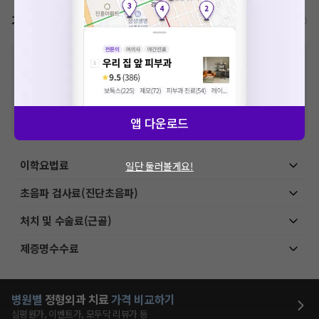
가격표
비급여/급여 진료란?
※
비급여 항목의 경우,
추가비용 등으로 실제 가격과 상이할 수 있으니, 정확
한 가격은 해당 의료기관에 직접 문의해주세요.
※
급여 항목의 경우,
건강보험심사평가원
에 고지되어 있는 급여 진료 기준 가
격입니다. (진료와 연관된 복합적인 비용이 추가되어, 병원마다 금액이 다르게
산정될 수 있는 점 참고 바랍니다.)
※ 이벤트가, 할인가는
VAT 포함
앱 다운로드
이학요법료
일단 둘러볼게요!
초음파 검사료(진단초음파)
처치 및 수술료(근골)
제증명수수료
병원별
정형외과
치료
가격 비교하기
심평원가, 이벤트가, 모두닥 리뷰가 등