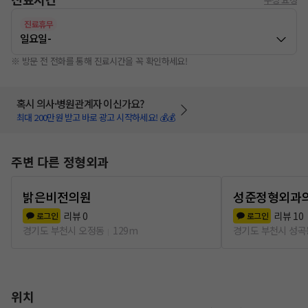
진료휴무
일요일
-
※ 방문 전 전화를 통해 진료시간을 꼭 확인하세요!
혹시 의사·병원관계자 이신가요?
최대 200만원 받고 바로 광고 시작하세요! 💰💰
주변 다른 정형외과
밝은비전의원
성준정형외과
리뷰
0
리뷰
10
로그인
로그인
경기도 부천시 오정동
129m
경기도 부천시 성곡
위치