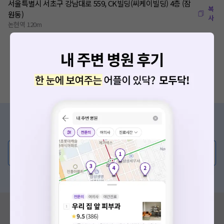
서울특별시 서초구 강남대로 559, CK빌딩(씨케이빌딩) 4층 (잠
복
원동)
사
논현역 120m
증상/치료, 궁금한 점이 있나요?
의사가 직접 답해드려요!
💬 무엇이든 물어보세요
혹은, 의료상담 서비스에 다양한 게시글 보러가기
혹시 잘못된 병원정보가 있나요?
모두닥 팀에 알려주세요!