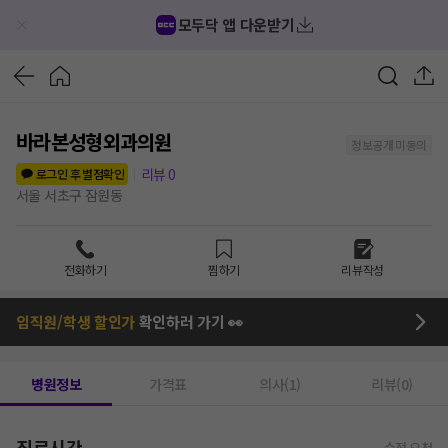
모두닥 앱 다운받기
바라본성형외과의원
정보공개 미동의
리뷰
0
로그인 후 별점확인
서울 서초구 잠원동
전화하기
찜하기
리뷰작성
임직원/학생 할인가
확인하러 가기 👀
병원정보
가격표
의사(1)
리뷰(0)
진료시간
수정 요청