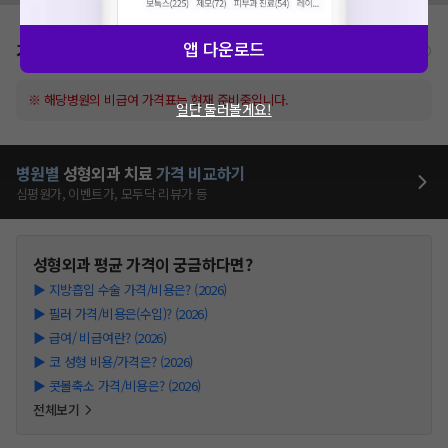
앱 다운로드
가격표
비급여/급여 진료란?
※ 해당병원의 비급여 가격표는 현재 준비중입니다.
일단 둘러볼게요!
병원별
성형외과
치료
가격 비교하기
심평원가, 이벤트가, 모두닥 리뷰가 등
성형외과
평균 가격이 궁금하다면?
▶
지방흡입 수술 가격/비용은? (2026)
▶
필러 가격/비용은(수입)? (2026)
▶
급여/ 비급여란? (2026)
▶
코 성형 비용/가격은? (2026)
▶
콧볼축소 가격/비용은? (2026)
전체보기