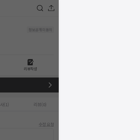
정보공개 미동의
리뷰작성
사(1)
리뷰(0)
수정 요청