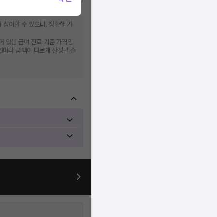
비급여/급여 진료란?
 상이할 수 있으니, 정확한 가
어 있는 급여 진료 기준 가격입
병원마다 금액이 다르게 산정될 수