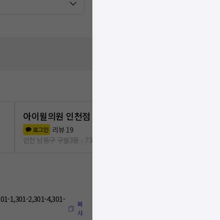
아이윌의원 인천점
서울수피부
7.0
(
13
)
리뷰
19
로그인
인천 남동구 구월
인천 남동구 구월3동
73m
,301-2,301-4,301-
복
사