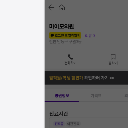
마이모의원
리뷰
0
로그인 후 별점확인
인천 남동구 구월3동
전화하기
찜하기
임직원/학생 할인가
확인하러 가기 👀
병원정보
가격표
의
진료시간
진료중
야간진료