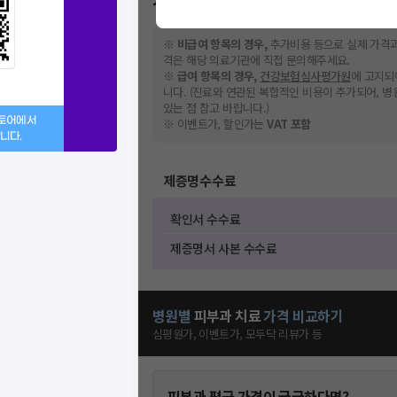
가격표
※
비급여 항목의 경우,
추가비용 등으로 실제 가격과
격은 해당 의료기관에 직접 문의해주세요.
※
급여 항목의 경우,
건강보험심사평가원
에 고지되
니다. (진료와 연관된 복합적인 비용이 추가되어, 
있는 점 참고 바랍니다.)
스토어에서
※ 이벤트가, 할인가는
VAT 포함
니다.
제증명수수료
확인서 수수료
제증명서 사본 수수료
병원별
피부과
치료
가격 비교하기
심평원가, 이벤트가, 모두닥 리뷰가 등
피부과
평균 가격이 궁금하다면?