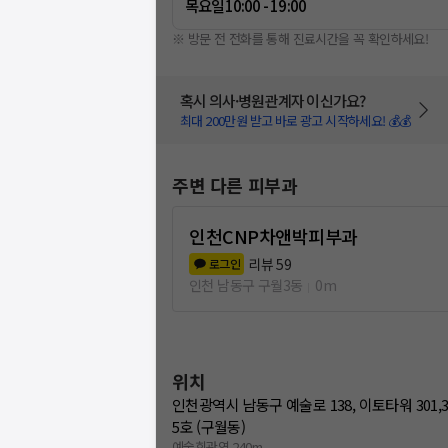
목요일
10:00 - 19:00
※ 방문 전 전화를 통해 진료시간을 꼭 확인하세요!
혹시 의사·병원관계자 이신가요?
최대 200만원 받고 바로 광고 시작하세요! 💰💰
주변 다른 피부과
인천CNP차앤박피부과
리뷰
59
로그인
인천 남동구 구월3동
0m
위치
인천광역시 남동구 예술로 138, 이토타워 301,301-1
5호 (구월동)
예술회관역 240m