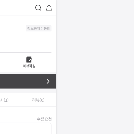
정보공개 미동의
리뷰작성
사(1)
리뷰(0)
수정 요청