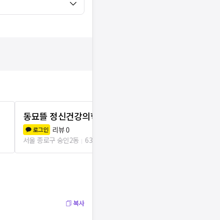
동묘뜰 정신건강의학과의원
연세정신건
리뷰
0
리뷰
3
로그인
로그인
서울 종로구 숭인2동
630m
서울 종로구 창신
복사