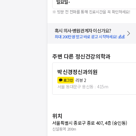
일요일
-
※ 방문 전 전화를 통해 진료시간을 꼭 확인하세요!
혹시 의사·병원관계자 이신가요?
최대 200만원 받고 바로 광고 시작하세요! 💰💰
주변 다른 정신건강의학과
박신경정신과의원
리뷰
2
로그인
서울 동대문구 용신동
415m
위치
서울특별시 종로구 종로 407, 4층 (숭인동)
신설동역 200m