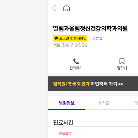
떨림과울림정신건강의학과의원
리뷰
0
로그인 후 별점확인
서울 종로구 숭인2동
전화하기
찜하기
임직원/학생 할인가
확인하러 가기 👀
병원정보
가격표
의
진료시간
진료휴무