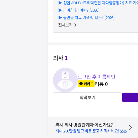
▶
성인 ADHD (주의력결핍 과다행동장애) 치료 가격/
▶
급여/ 비급여란? (2026)
▶
불면증 치료 가격/비용은? (2026)
전체보기
의사
1
로그인 후 이름확인
리뷰
0
카카오
약력보기
혹시 의사·병원관계자 이신가요?
최대 200만원 받고 바로 광고 시작하세요! 💰💰