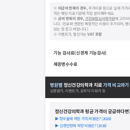
※
비급여 항목의 경우,
추가비용 등으로 실제 가격과
격은 해당 의료기관에 직접 문의해주세요.
※
급여 항목의 경우,
건강보험심사평가원
에 고지되
니다. (진료와 연관된 복합적인 비용이 추가되어, 
있는 점 참고 바랍니다.)
※ 이벤트가, 할인가는
VAT 포함
기능 검사료(신경계 기능검사)
제증명수수료
병원별
정신건강의학과
치료
가격 비교하기
심평원가, 이벤트가, 모두닥 리뷰가 등
정신건강의학과
평균 가격이 궁금하다면
▶
항우울제 처방 가격/비용은? (2026)
▶
신경안정제 처방 비용은? (2026)