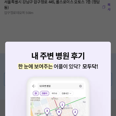
서울특별시 강남구 압구정로 445, 롤스로이스 오토스 7층 (청담
복
동)
사
압구정로데오역 500m
증상/치료, 궁금한 점이 있나요?
의사가 직접 답해드려요!
💬 무엇이든 물어보세요
혹은, 의료상담 서비스에 다양한 게시글 보러가기
혹시 잘못된 병원정보가 있나요?
모두닥 팀에 알려주세요!