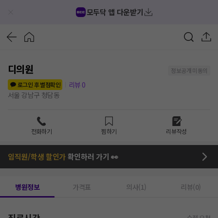
모두닥 앱 다운받기
디의원
정보공개 미동의
리뷰
0
로그인 후 별점확인
서울 강남구 청담동
전화하기
찜하기
리뷰작성
임직원/학생 할인가
확인하러 가기 👀
병원정보
가격표
의사(1)
리뷰(0)
진료시간
수정 요청