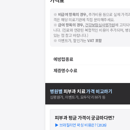
가격표
※
비급여 항목의 경우,
추가비용 등으로 실제 가격과
격은 해당 의료기관에 직접 문의해주세요.
※
급여 항목의 경우,
건강보험심사평가원
에 고지되
니다. (진료와 연관된 복합적인 비용이 추가되어, 
있는 점 참고 바랍니다.)
※ 이벤트가, 할인가는
VAT 포함
예방접종료
제증명수수료
병원별
피부과
치료
가격 비교하기
심평원가, 이벤트가, 모두닥 리뷰가 등
피부과
평균 가격이 궁금하다면?
▶
브라질리언 왁싱 비용은? (2026)