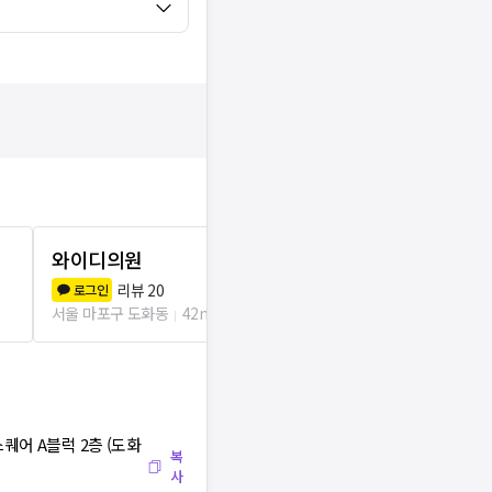
와이디의원
공덕닥터에
리뷰
20
리뷰
0
로그인
로그인
서울 마포구 도화동
42m
서울 마포구 도
퀘어 A블럭 2층 (도화
복
사