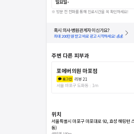
일요일
-
※ 방문 전 전화를 통해 진료시간을 꼭 확인하세요!
혹시 의사·병원관계자 이신가요?
최대 200만원 받고 바로 광고 시작하세요! 💰💰
주변 다른 피부과
포에버의원 마포점
리뷰
21
로그인
서울 마포구 도화동
1m
위치
서울특별시 마포구 마포대로 92, 효성 해링턴 스
동)
공덕역 180m