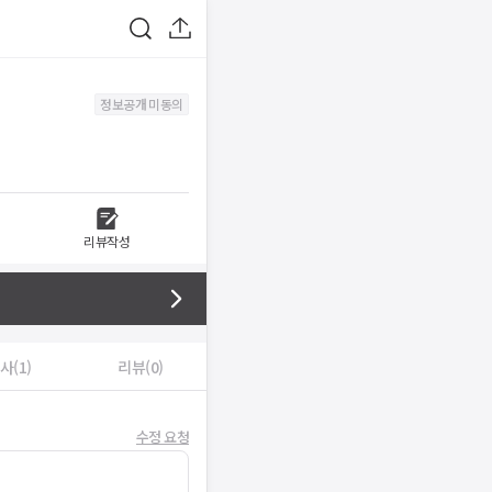
정보공개 미동의
리뷰작성
사(1)
리뷰(0)
수정 요청