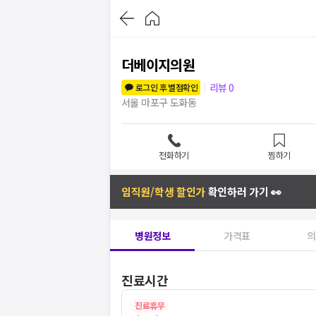
더베이지의원
리뷰
0
로그인 후 별점확인
서울 마포구 도화동
전화하기
찜하기
임직원/학생 할인가
확인하러 가기 👀
병원정보
가격표
의
진료시간
진료휴무