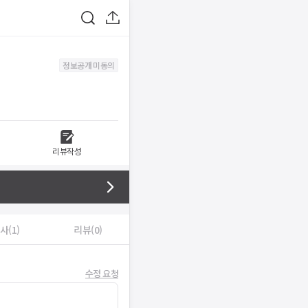
정보공개 미동의
리뷰작성
사(1)
리뷰(0)
수정 요청