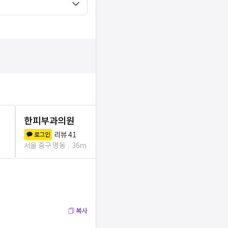
한피부과의원
빛이난다의
리뷰
41
리뷰
2
로그인
로그인
서울 중구 명동
36m
서울 중구 명동
복사