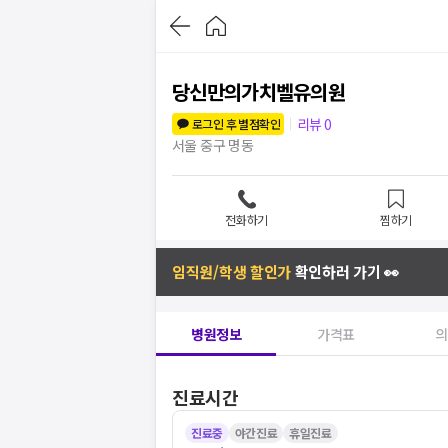
당신만의가치벨유의원
리뷰
0
로그인 후 별점확인
서울 중구 명동
전화하기
찜하기
임직원/학생 할인가
확인하러 가기 👀
병원정보
가격표
의
진료시간
진료중
야간진료
휴일진료