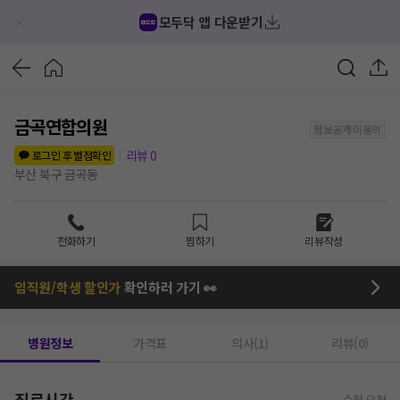
모두닥 앱 다운받기
금곡연합의원
정보공개 미동의
리뷰
0
로그인 후 별점확인
부산 북구 금곡동
전화하기
찜하기
리뷰작성
임직원/학생 할인가
확인하러 가기 👀
병원정보
가격표
의사(1)
리뷰(0)
진료시간
수정 요청