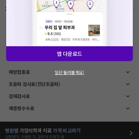
가격표
비급여/급여 진료란?
※
비급여 항목의 경우,
추가비용 등으로 실제 가격과 상이할 수 있으니, 정확
한 가격은 해당 의료기관에 직접 문의해주세요.
※
급여 항목의 경우,
건강보험심사평가원
에 고지되어 있는 급여 진료 기준 가
격입니다. (진료와 연관된 복합적인 비용이 추가되어, 병원마다 금액이 다르게
산정될 수 있는 점 참고 바랍니다.)
※ 이벤트가, 할인가는
VAT 포함
앱 다운로드
예방접종료
일단 둘러볼게요!
초음파 검사료(진단초음파)
검체검사료
제증명수수료
병원별
가정의학과
치료
가격 비교하기
심평원가, 이벤트가, 모두닥 리뷰가 등