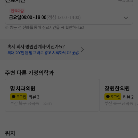
진료마감
금요일
09:00 - 18:00
(
점심
13:00
-
14:00
)
※ 방문 전 전화를 통해 진료시간을 꼭 확인하세요!
혹시 의사·병원관계자 이신가요?
최대 200만원 받고 바로 광고 시작하세요! 💰💰
주변 다른 가정의학과
명치과의원
장원한의원
리뷰
3
리뷰
2
로그인
로그인
부산 북구 금곡동
25m
부산 북구 금곡동
위치