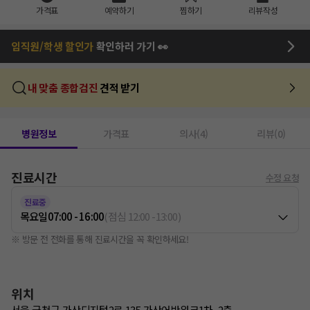
가격표
예약하기
찜하기
리뷰작성
임직원/학생 할인가
확인하러 가기 👀
내 맞춤 종합검진
견적 받기
병원정보
가격표
의사(4)
리뷰(0)
진료시간
수정 요청
진료중
목요일
07:00 - 16:00
(
점심
12:00
-
13:00
)
※ 방문 전 전화를 통해 진료시간을 꼭 확인하세요!
위치
서울 금천구 가산디지털2로 135 가산어반워크1차, 2층