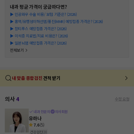
내과
평균 가격이 궁금하다면?
▶
인공와우 수술 비용/ 보험 기준은? (2026)
▶
홍역/유행성이하선염/풍진(MMR) 예방접종 가격은? (2026)
▶
장티푸스 예방접종 가격은? (2026)
▶
이석증 치료법/치료 비용은? (2026)
▶
일본뇌염 예방접종 가격은? (2026)
전체보기
내 맞춤 종합검진
견적 받기
의사
4
수정 요청
내과 전문의
의사회원
유하나
7.6
(
5
)
건강검진
(
3
)