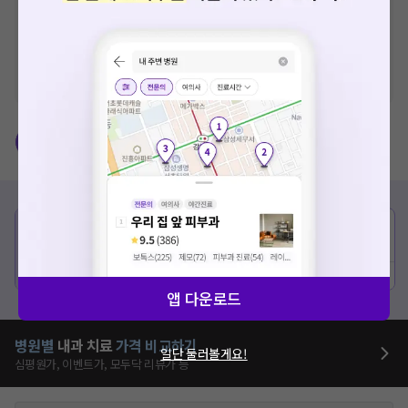
※
비급여 항목의 경우,
추가비용 등으로 실제 가격과 상이할 수 있으니, 정확
한 가격은 해당 의료기관에 직접 문의해주세요.
※
급여 항목의 경우,
건강보험심사평가원
에 고지되어 있는 급여 진료 기준 가
격입니다. (진료와 연관된 복합적인 비용이 추가되어, 병원마다 금액이 다르게
산정될 수 있는 점 참고 바랍니다.)
※ 이벤트가, 할인가는
VAT 포함
다이어트 주사
탈모치료
건강검진
유방/갑상선
비급여
종류
정상가
이벤트가
주 1회 맞는
29만원 ~ 53만원
29만원 ~ 53만원
다이어트주사
처방
예약하기
상세보기
앱 다운로드
병원별
내과
치료
가격 비교하기
일단 둘러볼게요!
심평원가, 이벤트가, 모두닥 리뷰가 등