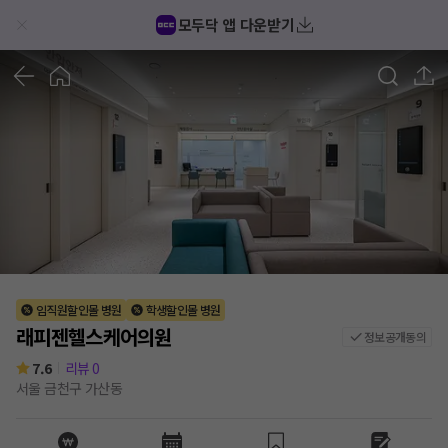
래피젠헬스케어의원 후기/가격/비용 (2026) | 모두닥
모두닥 앱 다운받기
1
/
5
임직원할인몰 병원
학생할인몰 병원
래피젠헬스케어의원
정보공개동의
7.6
리뷰
0
서울 금천구 가산동