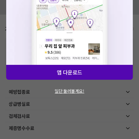
혹시 잘못된 병원정보가 있나요?
모두닥 팀에 알려주세요!
가격표
비급여/급여 진료란?
※
비급여 항목의 경우,
추가비용 등으로 실제 가격과 상이할 수 있으니, 정확
한 가격은 해당 의료기관에 직접 문의해주세요.
※
급여 항목의 경우,
건강보험심사평가원
에 고지되어 있는 급여 진료 기준 가
격입니다. (진료와 연관된 복합적인 비용이 추가되어, 병원마다 금액이 다르게
산정될 수 있는 점 참고 바랍니다.)
앱 다운로드
※ 이벤트가, 할인가는
VAT 포함
일단 둘러볼게요!
예방접종료
상급병실료
검체검사료
제증명수수료