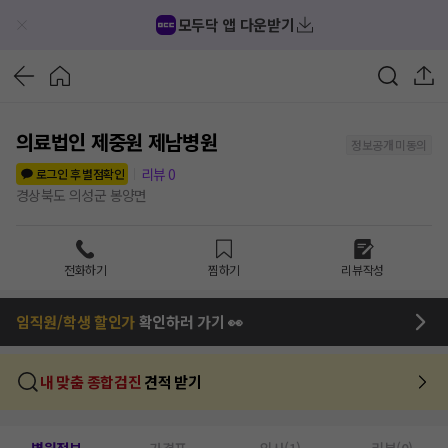
모두닥 앱 다운받기
의료법인 제중원 제남병원
정보공개 미동의
리뷰
0
로그인 후 별점확인
경상북도 의성군 봉양면
전화하기
찜하기
리뷰작성
임직원/학생 할인가
확인하러 가기 👀
내 맞춤 종합검진
견적 받기