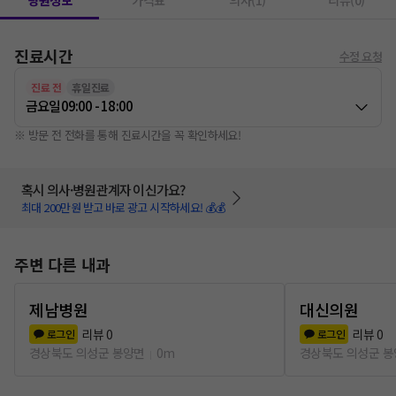
병원정보
가격표
의사(1)
리뷰(0)
진료시간
수정 요청
진료 전
휴일진료
금요일
09:00 - 18:00
※ 방문 전 전화를 통해 진료시간을 꼭 확인하세요!
혹시 의사·병원관계자 이신가요?
최대 200만원 받고 바로 광고 시작하세요! 💰💰
주변 다른 내과
제남병원
대신의원
리뷰
0
리뷰
0
로그인
로그인
경상북도 의성군 봉양면
0m
경상북도 의성군 