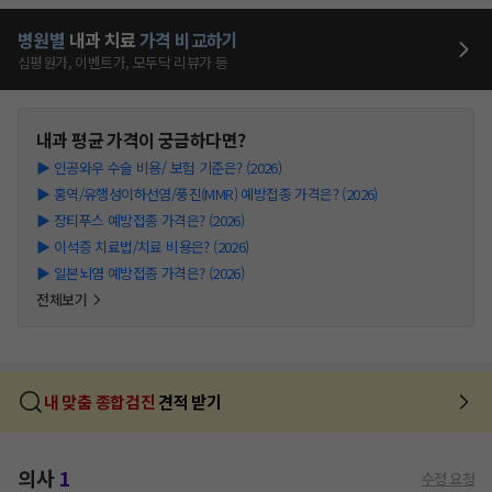
병원별
내과
치료
가격 비교하기
심평원가, 이벤트가, 모두닥 리뷰가 등
내과
평균 가격이 궁금하다면?
▶
인공와우 수술 비용/ 보험 기준은? (2026)
▶
홍역/유행성이하선염/풍진(MMR) 예방접종 가격은? (2026)
▶
장티푸스 예방접종 가격은? (2026)
▶
이석증 치료법/치료 비용은? (2026)
▶
일본뇌염 예방접종 가격은? (2026)
전체보기
내 맞춤 종합검진
견적 받기
의사
1
수정 요청