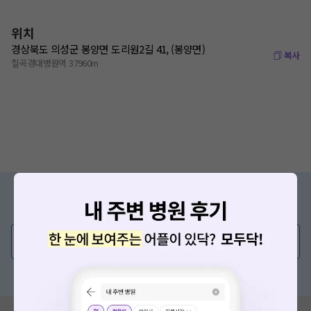
위치
경상북도 의성군 봉양면 도리원2길 41, (봉양면)
복사
칠곡경대병원역 37960m
증상/치료, 궁금한 점이 있나요?
의사가 직접 답해드려요!
💬 무엇이든 물어보세요
혹은, 의료상담 서비스에 다양한 게시글 보러가기