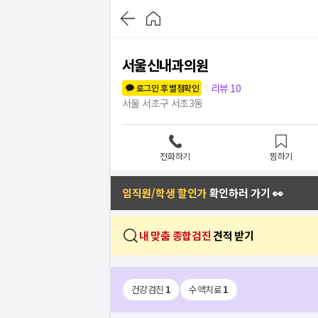
서울신내과의원
리뷰
10
로그인 후 별점확인
서울 서초구 서초3동
전화하기
찜하기
임직원/학생 할인가
확인하러 가기 👀
내 맞춤 종합검진
견적 받기
건강검진
1
수액치료
1