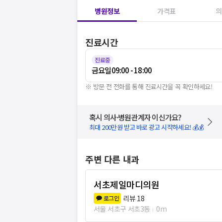
병원정보
가격표
의
진료시간
진료중
금요일
09:00 - 18:00
※ 방문 전 전화를 통해 진료시간을 꼭 확인하세요!
혹시 의사·병원관계자 이신가요?
최대 200만원 받고 바로 광고 시작하세요! 💰💰
주변 다른 내과
서초제일마디의원
리뷰
18
로그인
서울 서초구 서초3동
0m