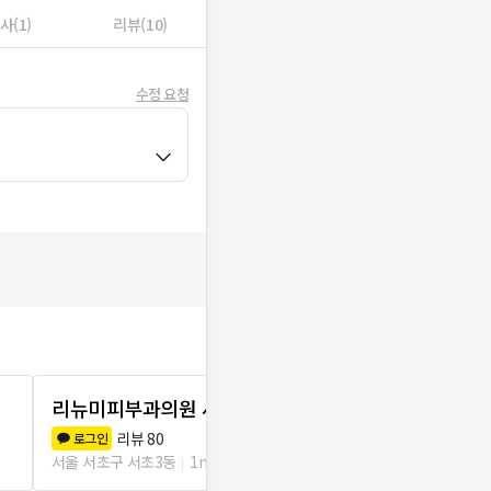
사(1)
리뷰(10)
수정 요청
리뉴미피부과의원 서초
멘파워비뇨기
리뷰
80
리뷰
6
로그인
로그인
서울 서초구 서초3동
1m
서울 서초구 서초