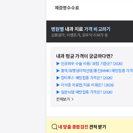
제증명수수료
병원별
내과
치료
가격 비교하기
심평원가, 이벤트가, 모두닥 리뷰가 등
내과
평균 가격이 궁금하다면?
▶
인공와우 수술 비용/ 보험 기준은? (2026)
▶
홍역/유행성이하선염/풍진(MMR) 예방접종 가격은?
▶
장티푸스 예방접종 가격은? (2026)
▶
이석증 치료법/치료 비용은? (2026)
▶
일본뇌염 예방접종 가격은? (2026)
전체보기
내 맞춤 종합검진
견적 받기