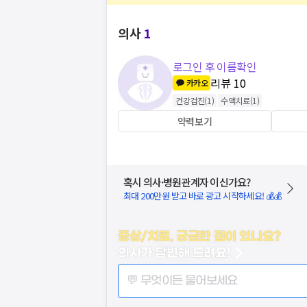
의사
1
로그인 후 이름확인
리뷰
10
카카오
건강검진
(
1
)
수액치료
(
1
)
약력보기
혹시 의사·병원관계자 이신가요?
최대 200만원 받고 바로 광고 시작하세요! 💰💰
증상/치료, 궁금한 점이 있나요?
의사가 답변해 드려요!
💬 무엇이든 물어보세요