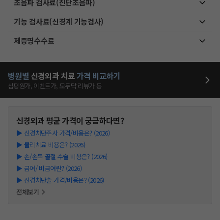
초음파 검사료(진단초음파)
기능 검사료(신경계 기능검사)
제증명수수료
병원별
신경외과
치료
가격 비교하기
심평원가, 이벤트가, 모두닥 리뷰가 등
신경외과
평균 가격이 궁금하다면?
▶
신경차단주사 가격/비용은? (2026)
▶
물리치료 비용은? (2026)
▶
손/손목 골절 수술 비용은? (2026)
▶
급여/ 비급여란? (2026)
▶
신경차단술 가격/비용은? (2026)
전체보기