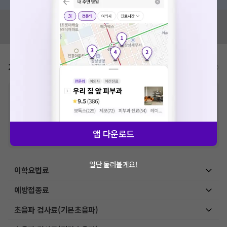
혹시 잘못된 병원정보가 있나요?
모두닥 팀에 알려주세요!
가격표
비급여/급여 진료란?
※
비급여 항목의 경우,
추가비용 등으로 실제 가격과 상이할 수 있으니, 정확
한 가격은 해당 의료기관에 직접 문의해주세요.
※
급여 항목의 경우,
건강보험심사평가원
에 고지되어 있는 급여 진료 기준 가
격입니다. (진료와 연관된 복합적인 비용이 추가되어, 병원마다 금액이 다르게
산정될 수 있는 점 참고 바랍니다.)
앱 다운로드
※ 이벤트가, 할인가는
VAT 포함
일단 둘러볼게요!
이학요법료
예방접종료
초음파 검사료(기본초음파)