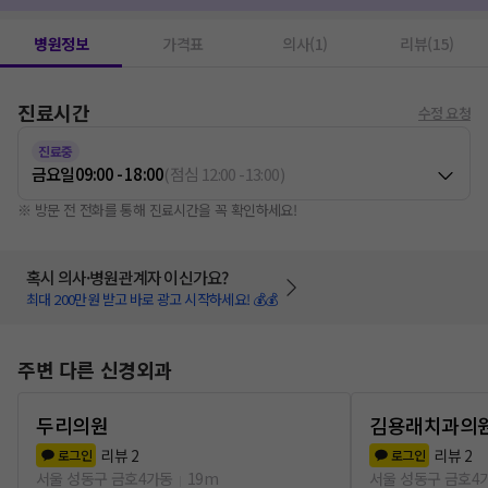
병원정보
가격표
의사(1)
리뷰(15)
진료시간
수정 요청
진료중
금요일
09:00 - 18:00
(
점심
12:00
-
13:00
)
※ 방문 전 전화를 통해 진료시간을 꼭 확인하세요!
혹시 의사·병원관계자 이신가요?
최대 200만원 받고 바로 광고 시작하세요! 💰💰
주변 다른 신경외과
두리의원
김용래치과의
리뷰
2
리뷰
2
로그인
로그인
서울 성동구 금호4가동
19m
서울 성동구 금호4