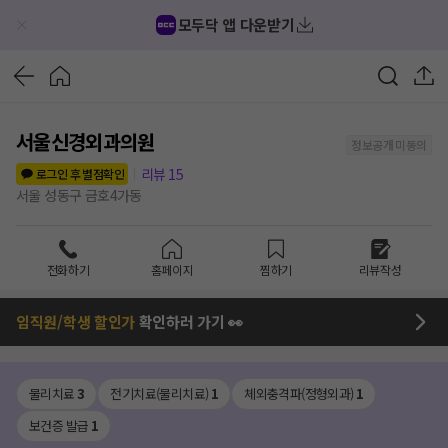
모두닥 앱 다운받기
서울신경외과의원
정보공개 미동의
리뷰
15
로그인 후 별점확인
서울 성동구 금호4가동
전화하기
홈페이지
찜하기
리뷰작성
임직원/학생 할인가
확인하러 가기 👀
물리치료
3
전기치료(물리치료)
1
체외충격파(정형외과)
1
보건증 발급
1