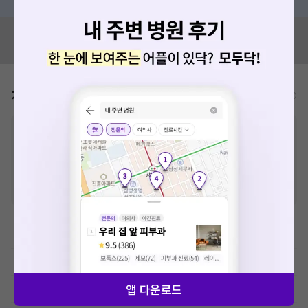
혹시 잘못된 병원정보가 있나요?
모두닥 팀에 알려주세요!
가격표
비급여/급여 진료란?
※
비급여 항목의 경우,
추가비용 등으로 실제 가격과 상이할 수 있으니, 정확
한 가격은 해당 의료기관에 직접 문의해주세요.
※
급여 항목의 경우,
건강보험심사평가원
에 고지되어 있는 급여 진료 기준 가
격입니다. (진료와 연관된 복합적인 비용이 추가되어, 병원마다 금액이 다르게
산정될 수 있는 점 참고 바랍니다.)
※ 이벤트가, 할인가는
VAT 포함
이학요법료
예방접종료
앱 다운로드
MRI-기본검사