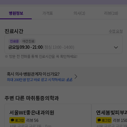
레이저치료(물리치료)
1
tpi주사(통증유발점주사)
1
병원정보
가격표
의사(2)
리뷰(28)
진료시간
수정 요청
진료중
야간진료
금요일
09:30 - 21:00
(
점심
13:00
-
14:00
)
※ 방문 전 전화를 통해 진료시간을 꼭 확인하세요!
혹시 의사·병원관계자 이신가요?
최대 200만원 받고 바로 광고 시작하세요! 💰💰
주변 다른 마취통증의학과
서울WE좋은내과의원
연세봄빛피부
리뷰
56
리뷰
15
로그인
로그인
서울 구로구 구로3동
0m
서울 구로구 구로3