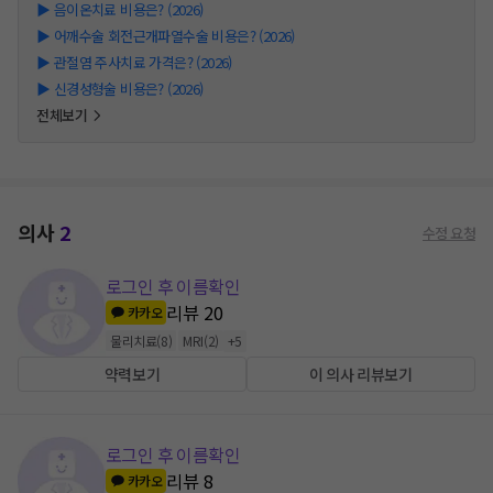
▶
음이온치료 비용은? (2026)
▶
어깨수술 회전근개파열수술 비용은? (2026)
▶
관절염 주사치료 가격은? (2026)
▶
신경성형술 비용은? (2026)
전체보기
의사
2
수정 요청
로그인 후 이름확인
리뷰
20
카카오
물리치료
(
8
)
MRI
(
2
)
+
5
약력보기
이 의사 리뷰보기
로그인 후 이름확인
리뷰
8
카카오