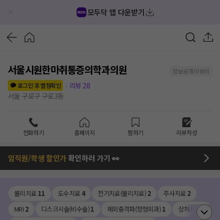
모두닥 앱 다운받기
서울시원한마취통증의학과의원
정보공개 미동의
리뷰
28
로그인 후 별점확인
서울 구로구 구로3동
전화하기
홈페이지
찜하기
리뷰작성
임직원/학생 할인가
확인하러 가기 👀
물리치료
11
도수치료
4
전기치료(물리치료)
2
주사치료
2
MRI
2
디스크시술(비수술)
1
체외충격파(정형외과)
1
상처치료
1