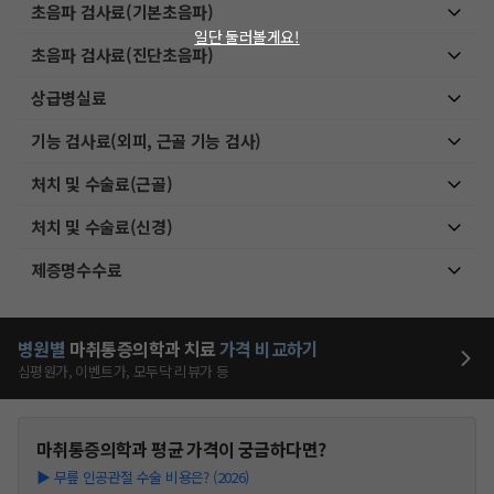
초음파 검사료(기본초음파)
일단 둘러볼게요!
초음파 검사료(진단초음파)
상급병실료
기능 검사료(외피, 근골 기능 검사)
처치 및 수술료(근골)
처치 및 수술료(신경)
제증명수수료
병원별
마취통증의학과
치료
가격 비교하기
심평원가, 이벤트가, 모두닥 리뷰가 등
마취통증의학과
평균 가격이 궁금하다면?
▶
무릎 인공관절 수술 비용은? (2026)