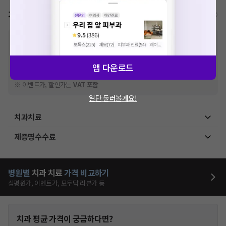
가격표
비급여/급여 진료란?
※
비급여 항목의 경우,
추가비용 등으로 실제 가격과 상이할 수 있으니, 정확
한 가격은 해당 의료기관에 직접 문의해주세요.
※
급여 항목의 경우,
건강보험심사평가원
에 고지되어 있는 급여 진료 기준 가
앱 다운로드
격입니다. (진료와 연관된 복합적인 비용이 추가되어, 병원마다 금액이 다르게
산정될 수 있는 점 참고 바랍니다.)
※ 이벤트가, 할인가는
VAT 포함
일단 둘러볼게요!
치과치료
제증명수수료
병원별
치과
치료
가격 비교하기
심평원가, 이벤트가, 모두닥 리뷰가 등
치과
평균 가격이 궁금하다면?