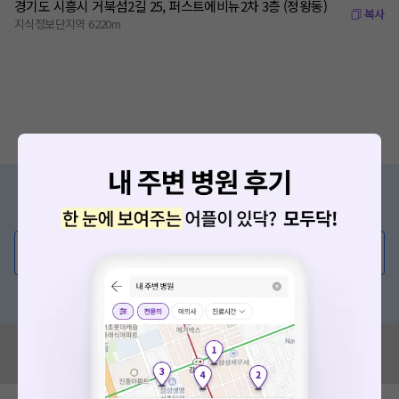
경기도 시흥시 거북섬2길 25, 퍼스트에비뉴2차 3층 (정왕동)
복사
지식정보단지역 6220m
증상/치료, 궁금한 점이 있나요?
의사가 직접 답해드려요!
💬 무엇이든 물어보세요
혹은, 의료상담 서비스에 다양한 게시글 보러가기
혹시 잘못된 병원정보가 있나요?
모두닥 팀에 알려주세요!