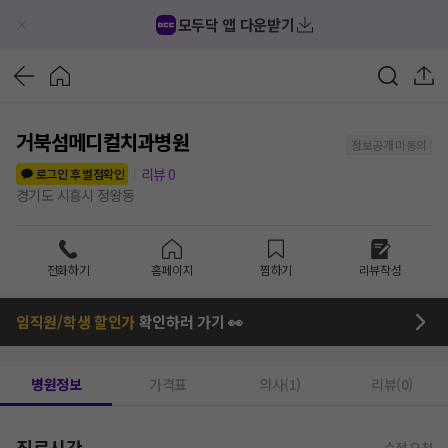
모두닥 앱 다운받기
거북섬메디컬치과병원
정보공개 미동의
리뷰
0
로그인 후 별점확인
경기도 시흥시 정왕동
전화하기
홈페이지
찜하기
리뷰작성
임직원/학생 할인가
확인하러 가기 👀
병원정보
가격표
의사(1)
리뷰(0)
진료시간
수정 요청