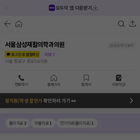
모두닥 앱 다운받기
서울삼성재활의학과의원
정보공개 미동의
리뷰
7
로그인 후 별점확인
서울 종로구 종로5.6가동
전화하기
홈페이지
찜하기
리뷰작성
임직원/학생 할인가
확인하러 가기 👀
물리치료
2
약물치료
1
전기치료(물리치료)
1