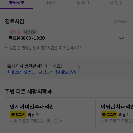
병원정보
가격표
의사(1)
리뷰(7)
진료시간
수정 요청
진료 전
야간진료
목요일
08:00 - 19:30
※ 방문 전 전화를 통해 진료시간을 꼭 확인하세요!
혹시 의사·병원관계자 이신가요?
최대 200만원 받고 바로 광고 시작하세요! 💰💰
주변 다른 재활의학과
연세이비인후과의원
이영관치과의
리뷰
2
리뷰
1
로그인
로그인
서울 종로구 종로5.6가동
59m
서울 종로구 종로5.