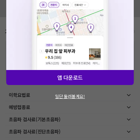
혹시 잘못된 병원정보가 있나요?
모두닥 팀에 알려주세요!
가격표
비급여/급여 진료란?
※
비급여 항목의 경우,
추가비용 등으로 실제 가격과 상이할 수 있으니, 정확
한 가격은 해당 의료기관에 직접 문의해주세요.
※
급여 항목의 경우,
건강보험심사평가원
에 고지되어 있는 급여 진료 기준 가
격입니다. (진료와 연관된 복합적인 비용이 추가되어, 병원마다 금액이 다르게
산정될 수 있는 점 참고 바랍니다.)
※ 이벤트가, 할인가는
VAT 포함
앱 다운로드
이학요법료
일단 둘러볼게요!
예방접종료
초음파 검사료(기본초음파)
초음파 검사료(진단초음파)