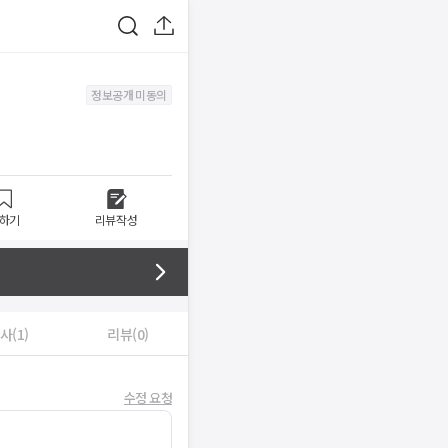
정보공개 미동의
하기
리뷰작성
사(1)
리뷰(0)
수정 요청