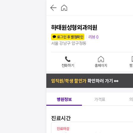
하태원성형외과의원
리뷰
0
로그인 후 별점확인
서울 강남구 압구정동
전화하기
홈페이지
찜
임직원/학생 할인가
확인하러 가기 👀
병원정보
가격표
의
진료시간
진료마감