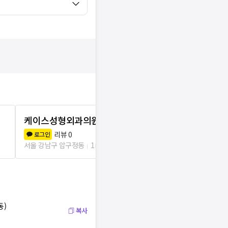
케이스성형외과의원
에이치비성
리뷰
0
리뷰
0
로그인
로그인
서울 강남구 압구정동
1m
서울 강남구 압
동)
복사