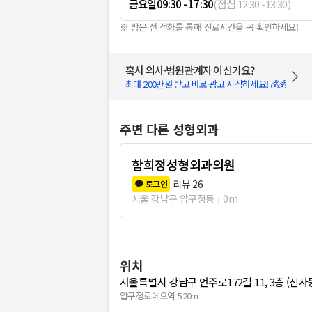
금요일
09:30 - 17:30
(
점심
12:30
-
13:30
)
※ 방문 전 전화를 통해 진료시간을 꼭 확인하세요!
혹시 의사·병원관계자 이신가요?
최대 200만원 받고 바로 광고 시작하세요! 💰💰
주변 다른 성형외과
함희정성형외과의원
리뷰
26
로그인
서울 강남구 압구정동
0m
위치
서울특별시 강남구 언주로172길 11, 3층 (신사
압구정로데오역 520m