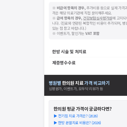
※
비급여 항목의 경우,
추가비용 등으로 실제 가격과
격은 해당 의료기관에 직접 문의해주세요.
※
급여 항목의 경우,
건강보험심사평가원
에 고지되
니다. (진료와 연관된 복합적인 비용이 추가되어, 
있는 점 참고 바랍니다.)
※ 이벤트가, 할인가는
VAT 포함
한방 시술 및 처치료
제증명수수료
병원별
한의원
치료
가격 비교하기
심평원가, 이벤트가, 모두닥 리뷰가 등
한의원
평균 가격이 궁금하다면?
▶
전기침 치료 가격은? (2026)
▶
한방 온열치료 비용은? (2026)