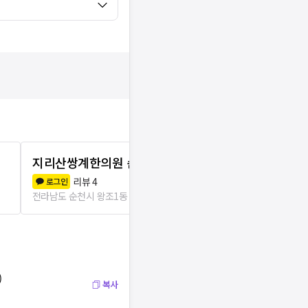
지리산쌍계한의원 순천
뉴로영진한
리뷰
4
리뷰
2
로그인
로그인
전라남도 순천시 왕조1동
245m
전라남도 순천시
)
복사