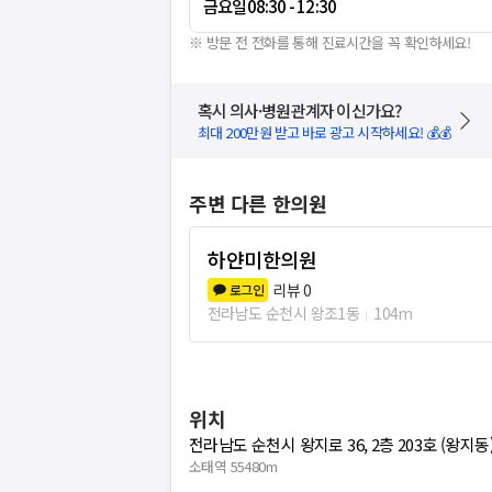
금요일
08:30 - 12:30
※ 방문 전 전화를 통해 진료시간을 꼭 확인하세요!
혹시 의사·병원관계자 이신가요?
최대 200만원 받고 바로 광고 시작하세요! 💰💰
주변 다른 한의원
하얀미한의원
리뷰
0
로그인
전라남도 순천시 왕조1동
104m
위치
전라남도 순천시 왕지로 36, 2층 203호 (왕지동
소태역 55480m