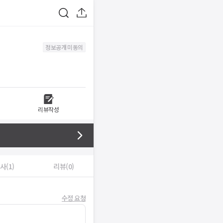
정보공개 미동의
리뷰작성
사(1)
리뷰(0)
수정 요청