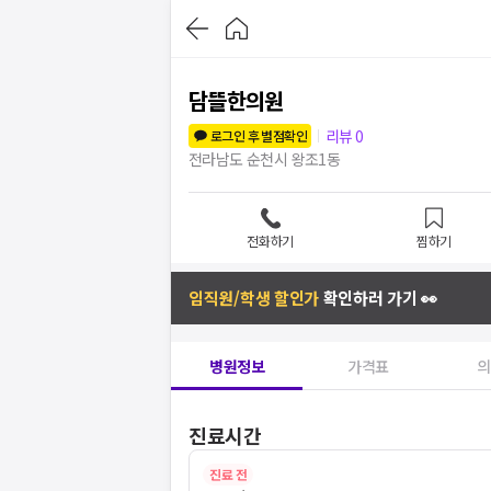
담뜰한의원
리뷰
0
로그인 후 별점확인
전라남도 순천시 왕조1동
전화하기
찜하기
임직원/학생 할인가
확인하러 가기 👀
병원정보
가격표
의
진료시간
진료 전