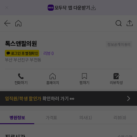
모두닥 앱 다운받기
톡스앤필의원
정보공개 미동의
리뷰
0
로그인 후 별점확인
부산 부산진구 부전동
전화하기
홈페이지
찜하기
리뷰작성
임직원/학생 할인가
확인하러 가기 👀
병원정보
가격표
의사(1)
리뷰(0)
진료시간
수정 요청