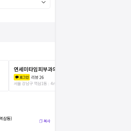
연세미타임피부과의원
미의원 강남
리뷰
26
리뷰
1
로그인
로그인
서울 강남구 역삼1동
4m
서울 강남구 역삼
(역삼동)
복사