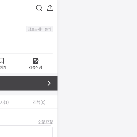
정보공개 미동의
하기
리뷰작성
사(1)
리뷰(0)
수정 요청