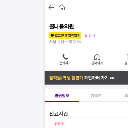
콜나움의원
리뷰
0
로그인 후 별점확인
서울 강남구 역삼1동
전화하기
홈페이지
찜
임직원/학생 할인가
확인하러 가기 👀
병원정보
가격표
의
진료시간
진료 전