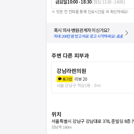
금요일
10:00 - 18:30
(
점심
13:30
-
14:00
)
※ 방문 전 전화를 통해 진료시간을 꼭 확인하세요!
혹시 의사·병원관계자 이신가요?
최대 200만원 받고 바로 광고 시작하세요! 💰💰
주변 다른 피부과
강남라렌의원
리뷰
20
로그인
서울 강남구 역삼1동
0m
위치
서울특별시 강남구 강남대로 378, 준빌딩 8층 
강남역 160m