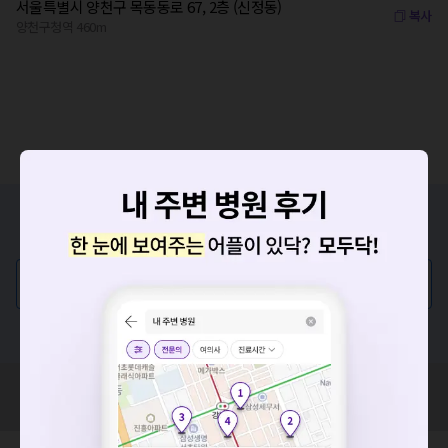
서울특별시 양천구 목동동로 67, 2층 (신정동)
복사
양천구청역 460m
증상/치료, 궁금한 점이 있나요?
의사가 직접 답해드려요!
💬 무엇이든 물어보세요
혹은, 의료상담 서비스에 다양한 게시글 보러가기
요청하신 작업을 처리하지 못했습니다.
네트워크 또는 서버의 일시적인 오류로, 잠시 후 다시 시도해주
혹시 잘못된 병원정보가 있나요?
세요. 지속적으로 문제가 발생할 경우 모두닥 채널톡으로 문의
모두닥 팀에 알려주세요!
해주세요.