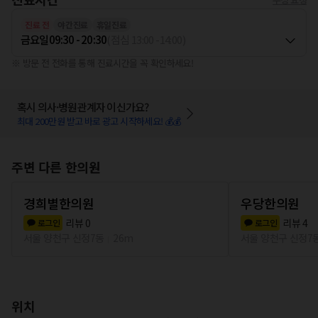
진료 전
야간진료
휴일진료
금요일
09:30 - 20:30
(
점심
13:00
-
14:00
)
※ 방문 전 전화를 통해 진료시간을 꼭 확인하세요!
혹시 의사·병원관계자 이신가요?
최대 200만원 받고 바로 광고 시작하세요! 💰💰
주변 다른 한의원
경희별한의원
우당한의원
리뷰
0
리뷰
4
로그인
로그인
서울 양천구 신정7동
26m
서울 양천구 신정7
위치