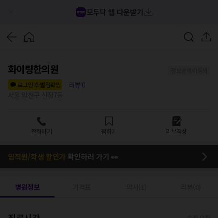
모두닥 앱 다운받기
화이팅한의원
정보공개 미동의
리뷰
0
로그인 후 별점확인
서울 양천구 신정7동
전화하기
찜하기
리뷰작성
임직원/학생 할인가
확인하러 가기 👀
병원정보
가격표
의사(1)
리뷰(0)
진료시간
수정 요청