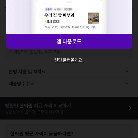
확인
가격표
비급여/급여 진료란?
※
비급여 항목의 경우,
추가비용 등으로 실제 가격과 상이할 수 있으니, 정확
한 가격은 해당 의료기관에 직접 문의해주세요.
※
급여 항목의 경우,
건강보험심사평가원
에 고지되어 있는 급여 진료 기준 가
앱 다운로드
격입니다. (진료와 연관된 복합적인 비용이 추가되어, 병원마다 금액이 다르게
산정될 수 있는 점 참고 바랍니다.)
※ 이벤트가, 할인가는
VAT 포함
일단 둘러볼게요!
한방 시술 및 처치료
제증명수수료
병원별
한의원
치료
가격 비교하기
심평원가, 이벤트가, 모두닥 리뷰가 등
한의원
평균 가격이 궁금하다면?