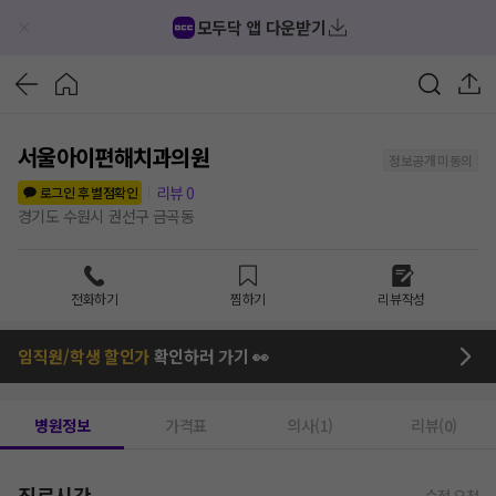
모두닥 앱 다운받기
서울아이편해치과의원
정보공개 미동의
리뷰
0
로그인 후 별점확인
경기도 수원시 권선구 금곡동
전화하기
찜하기
리뷰작성
임직원/학생 할인가
확인하러 가기 👀
병원정보
가격표
의사(1)
리뷰(0)
진료시간
수정 요청