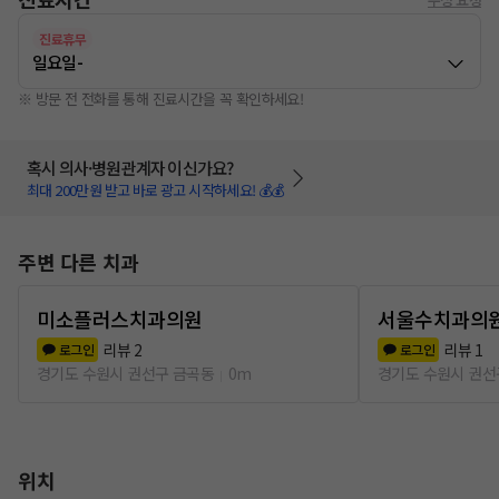
진료휴무
일요일
-
※ 방문 전 전화를 통해 진료시간을 꼭 확인하세요!
혹시 의사·병원관계자 이신가요?
최대 200만원 받고 바로 광고 시작하세요! 💰💰
주변 다른 치과
미소플러스치과의원
서울수치과의
리뷰
2
리뷰
1
로그인
로그인
경기도 수원시 권선구 금곡동
0m
경기도 수원시 권선
위치