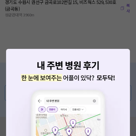
경기도 수원시 권선구 금곡로102번길 15, 비즈웍스 529, 530호
복
(금곡동)
사
성균관대역 3960m
증상/치료, 궁금한 점이 있나요?
의사가 직접 답해드려요!
💬 무엇이든 물어보세요
혹은, 의료상담 서비스에 다양한 게시글 보러가기
혹시 잘못된 병원정보가 있나요?
모두닥 팀에 알려주세요!