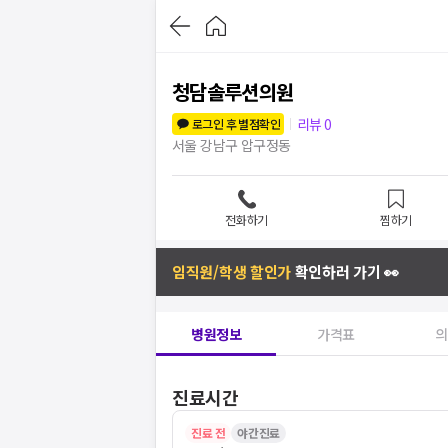
청담솔루션의원
리뷰
0
로그인 후 별점확인
서울 강남구 압구정동
전화하기
찜하기
임직원/학생 할인가
확인하러 가기 👀
병원정보
가격표
의
진료시간
진료 전
야간진료