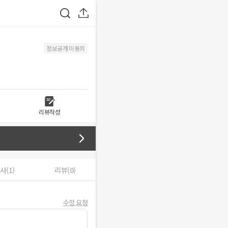
정보공개 미동의
리뷰작성
사(1)
리뷰(0)
수정 요청