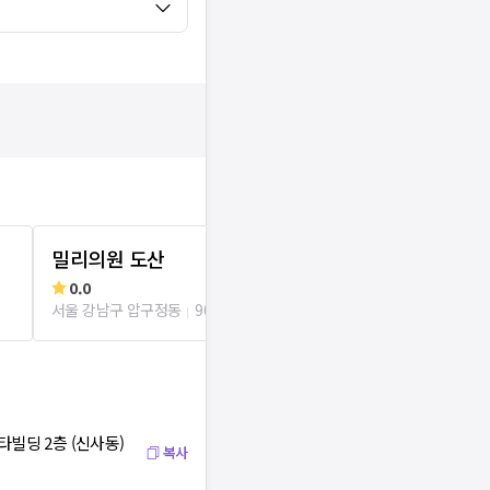
밀리의원 도산
오늘안피부
0.0
리뷰
4
로그인
서울 강남구 압구정동
90m
서울 강남구 압
타빌딩 2층 (신사동)
복사