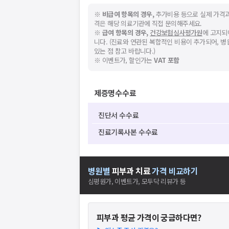
※
비급여 항목의 경우,
추가비용 등으로 실제 가격과
격은 해당 의료기관에 직접 문의해주세요.
※
급여 항목의 경우,
건강보험심사평가원
에 고지되
니다. (진료와 연관된 복합적인 비용이 추가되어, 
있는 점 참고 바랍니다.)
※ 이벤트가, 할인가는
VAT 포함
제증명수수료
진단서 수수료
진료기록사본 수수료
병원별
피부과
치료
가격 비교하기
심평원가, 이벤트가, 모두닥 리뷰가 등
피부과
평균 가격이 궁금하다면?