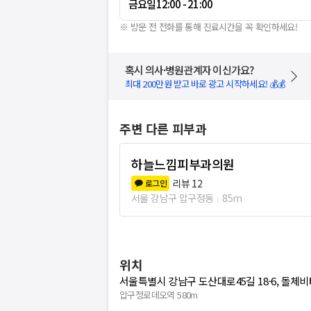
금요일
12:00 - 21:00
※ 방문 전 전화를 통해 진료시간을 꼭 확인하세요!
혹시 의사·병원관계자 이신가요?
최대 200만원 받고 바로 광고 시작하세요! 💰💰
주변 다른 피부과
하늘느낌피부과의원
리뷰
12
로그인
서울 강남구 압구정동
85m
위치
서울특별시 강남구 도산대로45길 18-6, 돌체비
압구정로데오역 580m