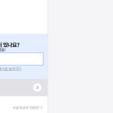
이 있나요?
요!
 게시글 보러가기
니다.
시 후 다시 시도해주세요.
널톡으로 문의해주세요.
비급여/급여 진료란?
확인