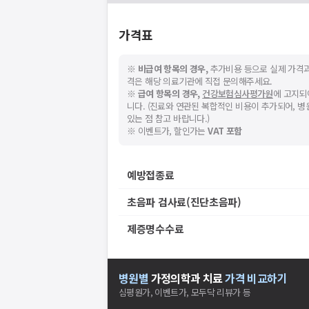
가격표
※
비급여 항목의 경우,
추가비용 등으로 실제 가격과
격은 해당 의료기관에 직접 문의해주세요.
※
급여 항목의 경우,
건강보험심사평가원
에 고지되
니다. (진료와 연관된 복합적인 비용이 추가되어, 
있는 점 참고 바랍니다.)
※ 이벤트가, 할인가는
VAT 포함
예방접종료
초음파 검사료(진단초음파)
제증명수수료
병원별
가정의학과
치료
가격 비교하기
심평원가, 이벤트가, 모두닥 리뷰가 등