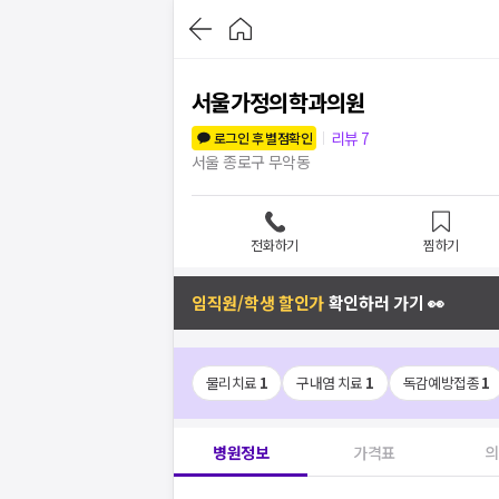
서울가정의학과의원
리뷰
7
로그인 후 별점확인
서울 종로구 무악동
전화하기
찜하기
임직원/학생 할인가
확인하러 가기 👀
물리치료
1
구내염 치료
1
독감예방접종
1
병원정보
가격표
의