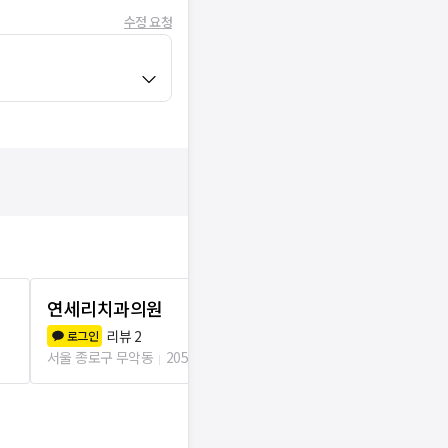
수정 요청
연세리치과의원
세실치과의
리뷰
2
리뷰
2
로그인
로그인
서울 종로구 무악동
205m
서울 종로구 무