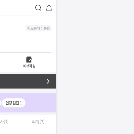
정보공개 미동의
리뷰작성
건강검진
1
사(1)
리뷰(7)