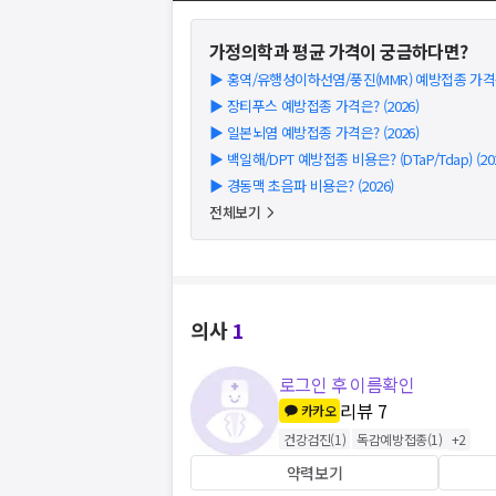
가정의학과
평균 가격이 궁금하다면?
▶
홍역/유행성이하선염/풍진(MMR) 예방접종 가격은?
▶
장티푸스 예방접종 가격은? (2026)
▶
일본뇌염 예방접종 가격은? (2026)
▶
백일해/DPT 예방접종 비용은? (DTaP/Tdap) (202
▶
경동맥 초음파 비용은? (2026)
전체보기
의사
1
로그인 후 이름확인
리뷰
7
카카오
건강검진
(
1
)
독감예방접종
(
1
)
+
2
약력보기