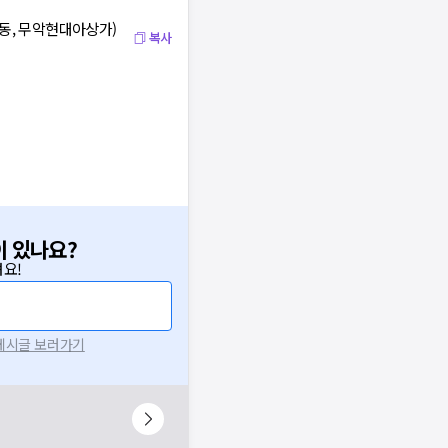
악동, 무악현대아상가)
복사
이 있나요?
요!
 게시글 보러가기