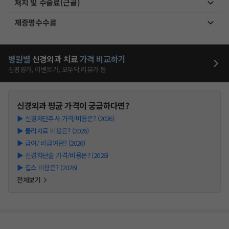
처치 및 수술료(근골)
제증명수수료
병원별
신경외과
치료
가격 비교하기
심평원가, 이벤트가, 모두닥 리뷰가 등
신경외과
평균 가격이 궁금하다면?
▶
신경차단주사 가격/비용은? (2026)
▶
물리치료 비용은? (2026)
▶
급여/ 비급여란? (2026)
▶
신경차단술 가격/비용은? (2026)
▶
깁스 비용은? (2026)
전체보기