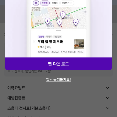
혹시 잘못된 병원정보가 있나요?
모두닥 팀에 알려주세요!
가격표
비급여/급여 진료란?
※
비급여 항목의 경우,
추가비용 등으로 실제 가격과 상이할 수 있으니, 정확
한 가격은 해당 의료기관에 직접 문의해주세요.
※
급여 항목의 경우,
건강보험심사평가원
에 고지되어 있는 급여 진료 기준 가
격입니다. (진료와 연관된 복합적인 비용이 추가되어, 병원마다 금액이 다르게
앱 다운로드
산정될 수 있는 점 참고 바랍니다.)
※ 이벤트가, 할인가는
VAT 포함
일단 둘러볼게요!
이학요법료
예방접종료
초음파 검사료(기본초음파)