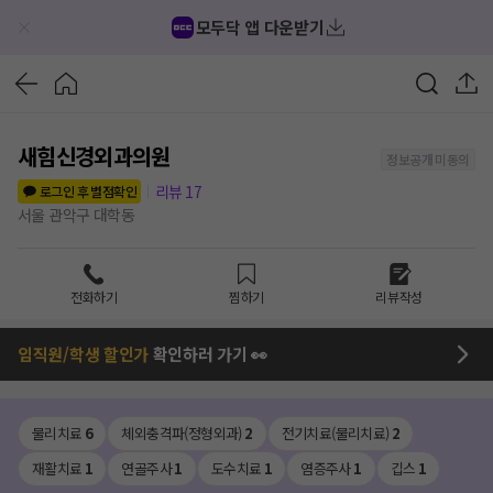
모두닥 앱 다운받기
새힘신경외과의원
정보공개 미동의
리뷰
17
로그인 후 별점확인
서울 관악구 대학동
전화하기
찜하기
리뷰작성
임직원/학생 할인가
확인하러 가기 👀
물리치료
6
체외충격파(정형외과)
2
전기치료(물리치료)
2
재활치료
1
연골주사
1
도수치료
1
염증주사
1
깁스
1