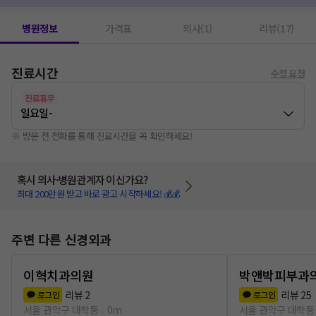
병원정보
가격표
의사(1)
리뷰(17)
진료시간
수정 요청
진료휴무
일요일
-
※ 방문 전 전화를 통해 진료시간을 꼭 확인하세요!
혹시 의사·병원관계자 이신가요?
최대 200만원 받고 바로 광고 시작하세요! 💰💰
주변 다른 신경외과
이혁치과의원
박앤박피부과
리뷰
2
리뷰
25
로그인
로그인
서울 관악구 대학동
0m
서울 관악구 대학동