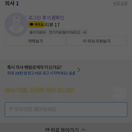
의사
1
수정 요청
로그인 후 이름확인
리뷰
17
카카오
물리치료
(
6
)
전기치료(물리치료)
(
2
)
+
6
약력보기
이 의사 리뷰보기
혹시 의사·병원관계자 이신가요?
최대 200만원 받고 바로 광고 시작하세요! 💰💰
증상/치료, 궁금한 점이 있나요?
의사가 답변해 드려요!
💬 무엇이든 물어보세요
맨 위로 돌아가기