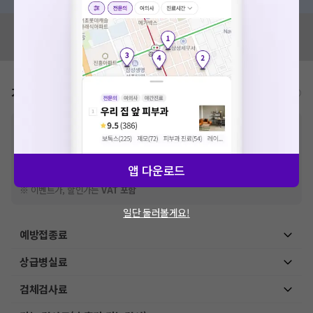
혹시 잘못된 병원정보가 있나요?
모두닥 팀에 알려주세요!
가격표
비급여/급여 진료란?
※
비급여 항목의 경우,
추가비용 등으로 실제 가격과 상이할 수 있으니, 정확
한 가격은 해당 의료기관에 직접 문의해주세요.
※
급여 항목의 경우,
건강보험심사평가원
에 고지되어 있는 급여 진료 기준 가
격입니다. (진료와 연관된 복합적인 비용이 추가되어, 병원마다 금액이 다르게
앱 다운로드
산정될 수 있는 점 참고 바랍니다.)
※ 이벤트가, 할인가는
VAT 포함
일단 둘러볼게요!
예방접종료
상급병실료
검체검사료