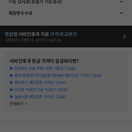
기능 검사료(호흡기 기능검사)
제증명수수료
병원별
이비인후과
치료
가격 비교하기
심평원가, 이벤트가, 모두닥 리뷰가 등
이비인후과
평균 가격이 궁금하다면?
▶
인공와우 수술 비용/ 보험 기준은? (2026)
▶
홍역/유행성이하선염/풍진(MMR) 예방접종 가격은? (2026)
▶
장티푸스 예방접종 가격은? (2026)
▶
이석증 치료법/치료 비용은? (2026)
▶
일본뇌염 예방접종 가격은? (2026)
전체보기