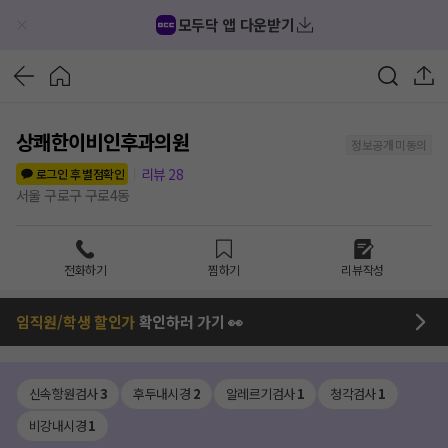
모두닥 앱 다운받기
상쾌한이비인후과의원
정보공개 미동의
리뷰
28
로그인 후 별점확인
서울 구로구 구로4동
전화하기
찜하기
리뷰작성
임직원/학생 할인가
확인하러 가기 👀
신속항원검사
3
후두내시경
2
알레르기검사
1
청각검사
1
비강내시경
1