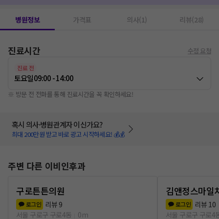
병원정보
가격표
의사(1)
리뷰(28)
진료시간
수정 요청
진료 전
토요일
09:00 - 14:00
※ 방문 전 전화를 통해 진료시간을 꼭 확인하세요!
혹시 의사·병원관계자 이신가요?
최대 200만원 받고 바로 광고 시작하세요! 💰💰
주변 다른 이비인후과
구로튼튼의원
김앤정스마일
리뷰
9
리뷰
10
로그인
로그인
서울 구로구 구로4동
0m
서울 구로구 구로4