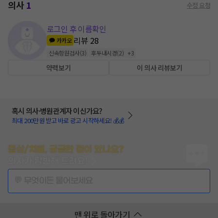
의사
1
수정 요청
로그인 후 이름확인
리뷰
28
카카오
신속항원검사
(
3
)
후두내시경
(
2
)
+
3
약력보기
이 의사 리뷰보기
혹시 의사·병원관계자 이신가요?
최대 200만원 받고 바로 광고 시작하세요! 💰💰
증상/치료, 궁금한 점이 있나요?
의사가 답변해 드려요!
💬 무엇이든 물어보세요
맨 위로 돌아가기