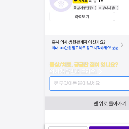
리뷰
18
카카오
독감예방접종
(
1
)
비강내시경
(
1
)
약력보기
혹시 의사·병원관계자 이신가요?
최대 200만원 받고 바로 광고 시작하세요! 💰💰
증상/치료, 궁금한 점이 있나요?
의사가 답변해 드려요!
💬 무엇이든 물어보세요
맨 위로 돌아가기