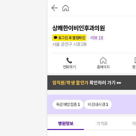
상쾌한이비인후과의원
리뷰
18
로그인 후 별점확인
서울 금천구 시흥1동
전화하기
홈페이지
찜
임직원/학생 할인가
확인하러 가기 👀
독감예방접종
1
비강내시경
1
병원정보
가격표
의