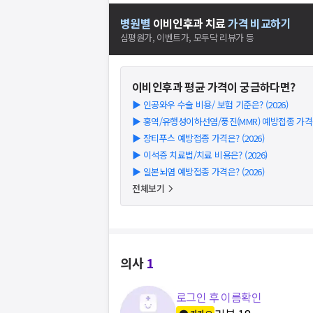
병원별
이비인후과
치료
가격 비교하기
심평원가, 이벤트가, 모두닥 리뷰가 등
이비인후과
평균 가격이 궁금하다면?
▶
인공와우 수술 비용/ 보험 기준은? (2026)
▶
홍역/유행성이하선염/풍진(MMR) 예방접종 가격은?
▶
장티푸스 예방접종 가격은? (2026)
▶
이석증 치료법/치료 비용은? (2026)
▶
일본뇌염 예방접종 가격은? (2026)
전체보기
의사
1
로그인 후 이름확인