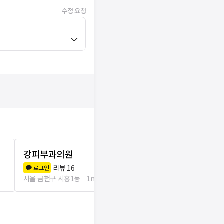
수정 요청
강피부과의원
금천연세치
리뷰
16
리뷰
2
로그인
로그인
서울 금천구 시흥1동
1m
서울 금천구 시흥