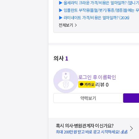
▶
올세라믹 크라운 가격/비용은 얼마일까? (앞니기준)
▶
임플란트 부작용(출혈/붓기/통증/염증)들에는 
▶
라미네이트 가격/비용은 얼마일까? (2026)
전체보기
의사
1
로그인 후 이름확인
리뷰
0
카카오
약력보기
혹시 의사·병원관계자 이신가요?
최대 200만원 받고 바로 광고 시작하세요! 💰💰