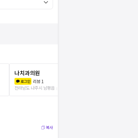
나치과의원
조은치과의
리뷰
1
리뷰
0
로그인
로그인
전라남도 나주시 남평읍
3.9km
전라남도 나주시
복사