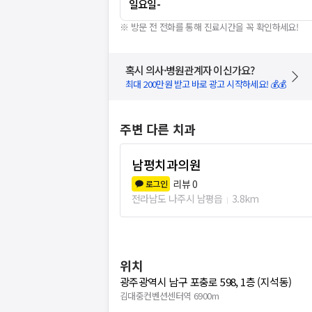
일요일
-
※ 방문 전 전화를 통해 진료시간을 꼭 확인하세요!
혹시 의사·병원관계자 이신가요?
최대 200만원 받고 바로 광고 시작하세요! 💰💰
주변 다른 치과
남평치과의원
리뷰
0
로그인
전라남도 나주시 남평읍
3.8km
위치
광주광역시 남구 포충로 598, 1층 (지석동)
김대중컨벤션센터역 6900m