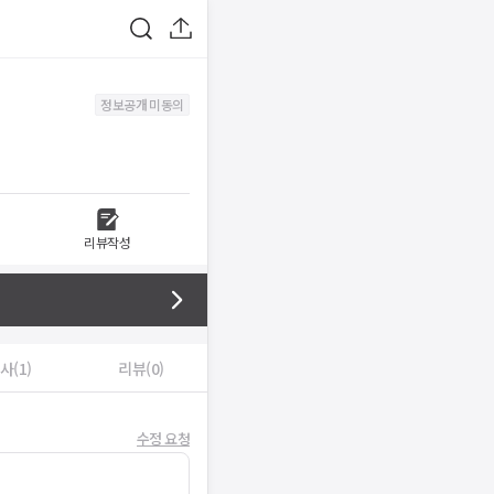
정보공개 미동의
리뷰작성
사(1)
리뷰(0)
수정 요청