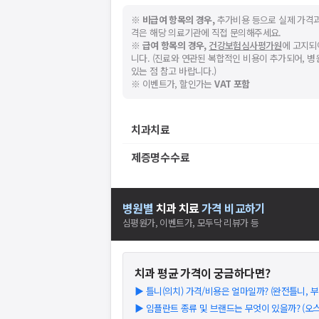
※
비급여 항목의 경우,
추가비용 등으로 실제 가격과
격은 해당 의료기관에 직접 문의해주세요.
※
급여 항목의 경우,
건강보험심사평가원
에 고지되
니다. (진료와 연관된 복합적인 비용이 추가되어, 
있는 점 참고 바랍니다.)
※ 이벤트가, 할인가는
VAT 포함
치과치료
제증명수수료
병원별
치과
치료
가격 비교하기
심평원가, 이벤트가, 모두닥 리뷰가 등
치과
평균 가격이 궁금하다면?
▶
틀니(의치) 가격/비용은 얼마일까? (완전틀니, 부분
▶
임플란트 종류 및 브랜드는 무엇이 있을까? (오스템