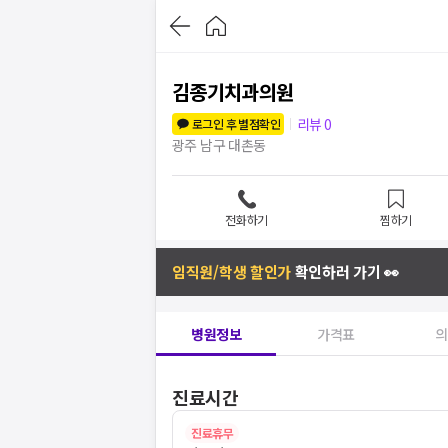
김종기치과의원
리뷰
0
로그인 후 별점확인
광주 남구 대촌동
전화하기
찜하기
임직원/학생 할인가
확인하러 가기 👀
병원정보
가격표
의
진료시간
진료휴무