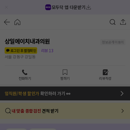
모두닥 앱 다운받기
상일에이치내과의원
정보공개 미동의
리뷰
13
로그인 후 별점확인
서울 강동구 강일동
전화하기
찜하기
리뷰작성
임직원/학생 할인가
확인하러 가기 👀
내 맞춤 종합검진
견적 받기