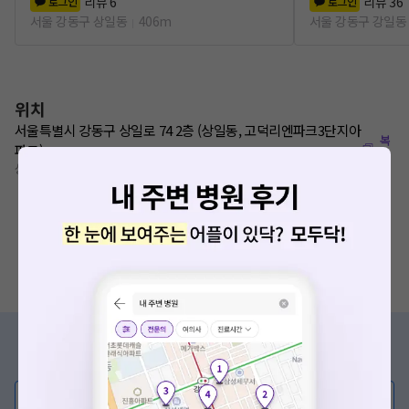
리뷰
6
리뷰
36
로그인
로그인
서울 강동구 상일동
406m
서울 강동구 강일동
위치
서울특별시 강동구 상일로 74 2층 (상일동, 고덕리엔파크3단지아
복
파트)
사
상일동역 880m
요청하신 작업을 처리하지 못했습니다.
증상/치료, 궁금한 점이 있나요?
네트워크 또는 서버의 일시적인 오류로, 잠시 후 다시 시도해주
의사가 직접 답해드려요!
세요. 지속적으로 문제가 발생할 경우 모두닥 채널톡으로 문의
해주세요.
💬 무엇이든 물어보세요