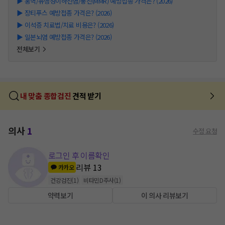
▶
홍역/유행성이하선염/풍진(MMR) 예방접종 가격은? (2026)
▶
장티푸스 예방접종 가격은? (2026)
▶
이석증 치료법/치료 비용은? (2026)
▶
일본뇌염 예방접종 가격은? (2026)
전체보기
내 맞춤 종합검진
견적 받기
의사
1
수정 요청
로그인 후 이름확인
리뷰
13
카카오
건강검진
(
1
)
비타민D주사
(
1
)
약력보기
이 의사 리뷰보기