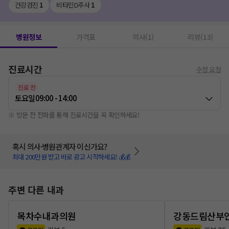
건강검진
1
비타민D주사
1
병원정보
가격표
의사(1)
리뷰(13)
진료시간
수정 요청
진료 전
토요일
09:00 - 14:00
※ 방문 전 전화를 통해 진료시간을 꼭 확인하세요!
혹시 의사·병원관계자 이신가요?
최대 200만원 받고 바로 광고 시작하세요! 💰💰
주변 다른 내과
목차수내과의원
강동드림산부