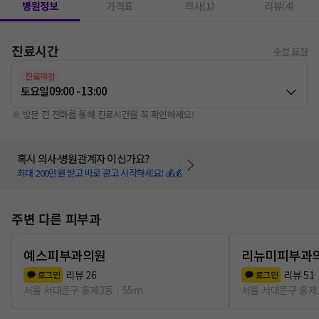
병원정보
가격표
의사(1)
리뷰(4)
진료시간
수정 요청
진료마감
토요일
09:00 - 13:00
※ 방문 전 전화를 통해 진료시간을 꼭 확인하세요!
혹시 의사·병원관계자 이신가요?
최대 200만원 받고 바로 광고 시작하세요! 💰💰
주변 다른 피부과
예스피부과의원
리뉴미피부과의
리뷰
26
리뷰
51
로그인
로그인
서울 서대문구 홍제3동
55m
서울 서대문구 홍제