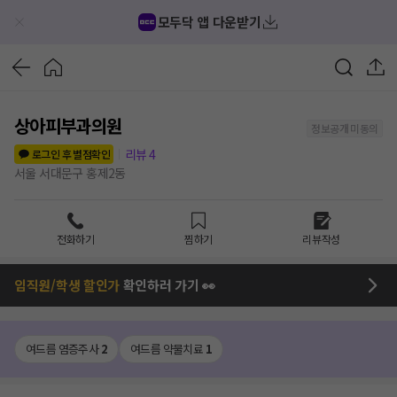
모두닥 앱 다운받기
상아피부과의원
정보공개 미동의
리뷰
4
로그인 후 별점확인
서울 서대문구 홍제2동
전화하기
찜하기
리뷰작성
임직원/학생 할인가
확인하러 가기 👀
여드름 염증주사
2
여드름 약물치료
1