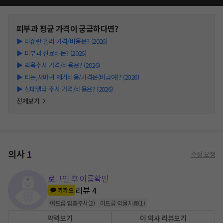
피부과
평균 가격이 궁금하다면?
▶
리쥬란 힐러 가격/비용은? (2026)
▶
피부과 진료비는? (2026)
▶
백옥주사 가격/비용은? (2026)
▶
티눈,사마귀 제거비용/가격은(비급여)? (2026)
▶
신데렐라 주사 가격/비용은? (2026)
전체보기
의사
1
수정 요청
로그인 후 이름확인
리뷰
4
카카오
여드름 염증주사
(
2
)
여드름 약물치료
(
1
)
약력보기
이 의사 리뷰보기