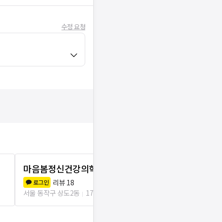
수정 요청
마음봄정신건강의학과의원
변재영정신
리뷰
18
리뷰
2
로그인
로그인
서울 동작구 상도2동
179m
서울 동작구 노량