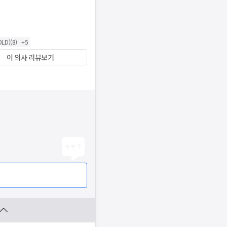
LD)
(
8
)
+
5
이 의사 리뷰보기