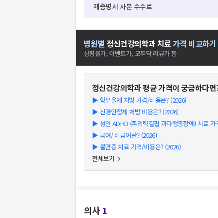
제증명서 사본 수수료
병원별
정신건강의학과
치료
가격 비교하기
심평원가, 이벤트가, 모두닥 리뷰가 등
정신건강의학과
평균 가격이 궁금하다면
▶
항우울제 처방 가격/비용은? (2026)
▶
신경안정제 처방 비용은? (2026)
▶
성인 ADHD (주의력결핍 과다행동장애) 치료 가격/
▶
급여/ 비급여란? (2026)
▶
불면증 치료 가격/비용은? (2026)
전체보기
의사
1