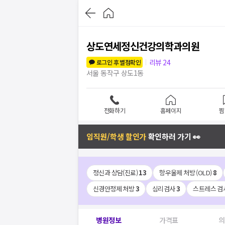
상도연세정신건강의학과의원
리뷰
24
로그인 후 별점확인
서울 동작구 상도1동
전화하기
홈페이지
찜
임직원/학생 할인가
확인하러 가기 👀
정신과 상담(진료)
13
항우울제 처방 (OLD)
8
신경안정제 처방
3
심리검사
3
스트레스 검
병원정보
가격표
의