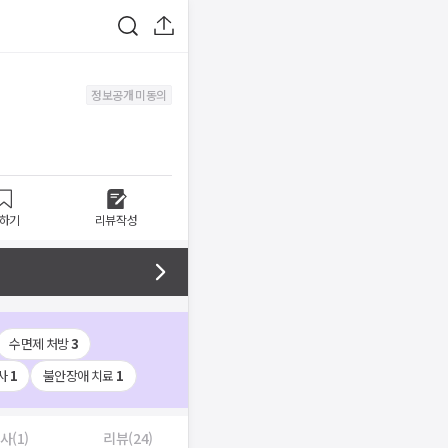
정보공개 미동의
하기
리뷰작성
수면제 처방
3
사
1
불안장애 치료
1
사(1)
리뷰(24)