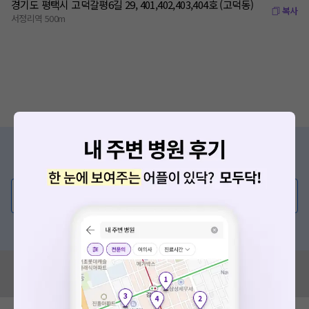
경기도 평택시 고덕갈평6길 29, 401,402,403,404호 (고덕동)
복사
서정리역 500m
증상/치료, 궁금한 점이 있나요?
의사가 직접 답해드려요!
💬 무엇이든 물어보세요
혹은, 의료상담 서비스에 다양한 게시글 보러가기
혹시 잘못된 병원정보가 있나요?
모두닥 팀에 알려주세요!