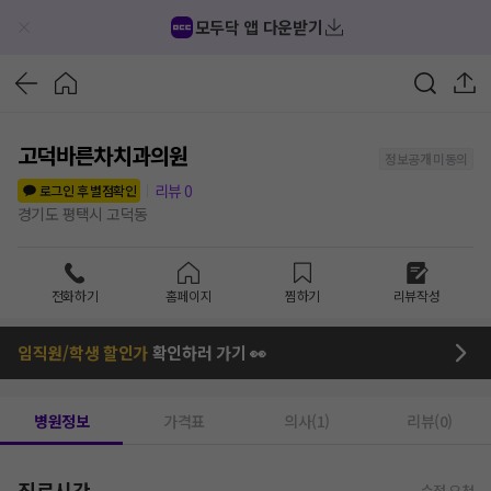
모두닥 앱 다운받기
고덕바른차치과의원
정보공개 미동의
리뷰
0
로그인 후 별점확인
경기도 평택시 고덕동
전화하기
홈페이지
찜하기
리뷰작성
임직원/학생 할인가
확인하러 가기 👀
병원정보
가격표
의사(1)
리뷰(0)
진료시간
수정 요청