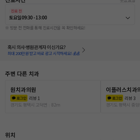
진료 전
토요일
09:30 - 13:00
※ 방문 전 전화를 통해 진료시간을 꼭 확인하세요!
혹시 의사·병원관계자 이신가요?
최대 200만원 받고 바로 광고 시작하세요! 💰💰
주변 다른 치과
원치과의원
이플러스치과
리뷰
1
리뷰
3
로그인
로그인
경기도 평택시 고덕면
82m
경기도 평택시 중앙
위치