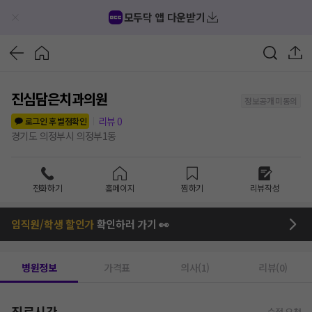
모두닥 앱 다운받기
진심담은치과의원
정보공개 미동의
리뷰
0
로그인 후 별점확인
경기도 의정부시 의정부1동
전화하기
홈페이지
찜하기
리뷰작성
임직원/학생 할인가
확인하러 가기 👀
병원정보
가격표
의사(1)
리뷰(0)
진료시간
수정 요청