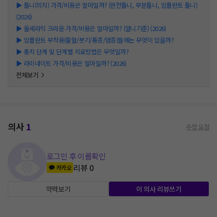
▶
틀니(의치) 가격/비용은 얼마일까? (완전틀니, 부분틀니, 임플란트 틀니)
(2026)
▶
올세라믹 크라운 가격/비용은 얼마일까? (앞니기준) (2026)
▶
임플란트 부작용(출혈/붓기/통증/염증)들에는 무엇이 있을까?
▶
충치 단계 및 단계별 치료방법은 무엇일까?
▶
라미네이트 가격/비용은 얼마일까? (2026)
전체보기
의사
1
수정 요청
로그인 후 이름확인
리뷰
0
카카오
약력보기
이 의사 리뷰쓰기