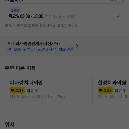
진료중
목요일
09:30 - 18:30
(
점심
12:30
-
14:00
)
※ 방문 전 전화를 통해 진료시간을 꼭 확인하세요!
혹시 의사·병원관계자 이신가요?
최대 200만원 받고 바로 광고 시작하세요! 💰💰
주변 다른 치과
이사랑치과의원
한성치과의원
리뷰
0
리뷰
0
로그인
로그인
경기도 의정부시 의정부1동
26m
경기도 의정부시 의
위치