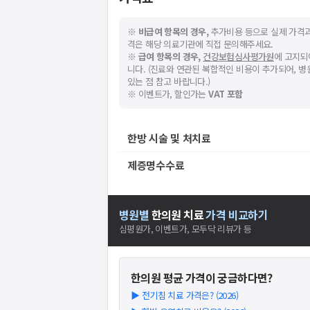
※
비급여 항목의 경우,
추가비용 등으로 실제 가격과
격은 해당 의료기관에 직접 문의해주세요.
※
급여 항목의 경우,
건강보험심사평가원
에 고지되
니다. (진료와 연관된 복합적인 비용이 추가되어, 
있는 점 참고 바랍니다.)
※ 이벤트가, 할인가는
VAT 포함
한방 시술 및 처치료
제증명수수료
병원별
한의원
치료
가격 비교하기
심평원가, 이벤트가, 모두닥 리뷰가 등
한의원
평균 가격이 궁금하다면?
▶
전기침 치료 가격은? (2026)