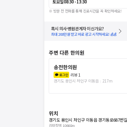
토요일
08:30 - 13:30
※ 방문 전 전화를 통해 진료시간을 꼭 확인하세요!
혹시 의사·병원관계자 이신가요?
최대 200만원 받고 바로 광고 시작하세요! 💰💰
주변 다른 한의원
송전한의원
리뷰
1
로그인
경기도 용인시 처인구 이동읍
217m
위치
경기도 용인시 처인구 이동읍 경기동로687번길 20
김량장역 10660m