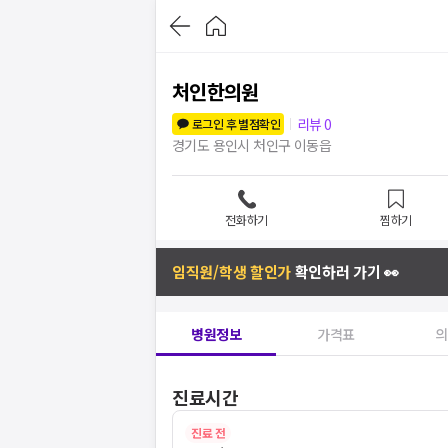
처인한의원
리뷰
0
로그인 후 별점확인
경기도 용인시 처인구 이동읍
전화하기
찜하기
임직원/학생 할인가
확인하러 가기 👀
병원정보
가격표
의
진료시간
진료 전