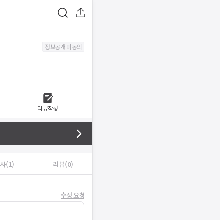
정보공개 미동의
리뷰작성
사(1)
리뷰(0)
수정 요청