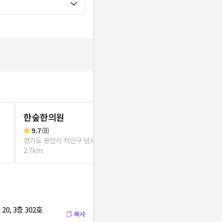
한숲한의원
동서한의원
9.7
(
8
)
리뷰
0
로그인
경기도 용인시 처인구 남사면
경기도 용인시 
2.7km
, 3층 302호
복사