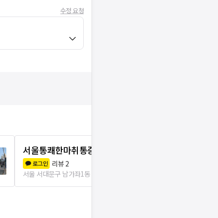
수정 요청
서울통쾌한마취통증의학과의원
몸편한재활
리뷰
2
리뷰
2
로그인
로그인
서울 서대문구 남가좌1동
58m
서울 서대문구 