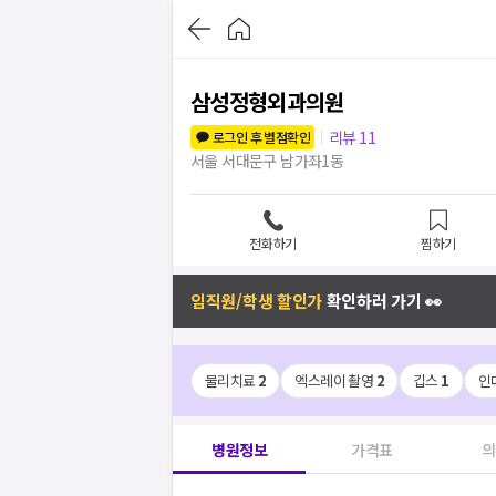
삼성정형외과의원
리뷰
11
로그인 후 별점확인
서울 서대문구 남가좌1동
전화하기
찜하기
임직원/학생 할인가
확인하러 가기 👀
물리치료
2
엑스레이 촬영
2
깁스
1
인
병원정보
가격표
의