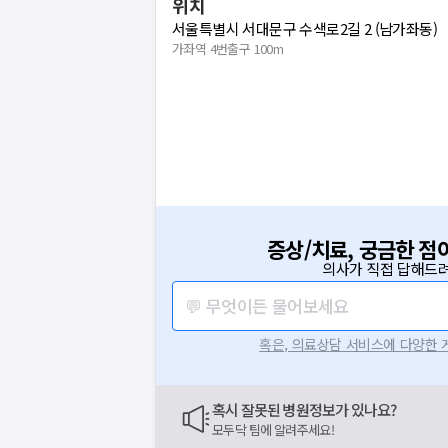
위치
서울특별시 서대문구 수색로2길 2 (남가좌동)
가좌역 4번출구 100m
증상/치료, 궁금한 점
의사가 직접 답해드려
💬 무엇이든 물어보세요
혹은, 의료상담 서비스에 다양한
혹시 잘못된 병원정보가 있나요?
요청하신 작업을 처리하지 못했습
모두닥 팀에 알려주세요!
네트워크 또는 서버의 일시적인 오류로, 잠