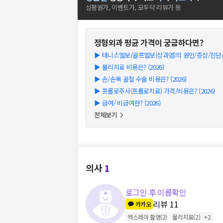
심평원가, 이벤트가, 모두닥 리뷰가 등
정형외과
평균 가격이 궁금하다면?
▶
테니스엘보/골프엘보(상과염)의 원인/증상/진단/치료
▶
물리치료 비용은? (2026)
▶
손/손목 골절 수술 비용은? (2026)
▶
프롤로주사(프롤로치료) 가격/비용은? (2026)
▶
급여/ 비급여란? (2026)
전체보기
의사
1
로그인 후 이름확인
리뷰
11
카카오
엑스레이 촬영
(
2
)
물리치료
(
2
)
+
2