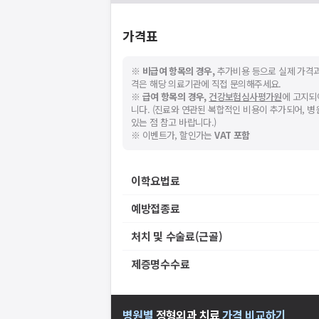
지속적으로 문제가 발생할 경우 모두닥 채
가격표
※
비급여 항목의 경우,
추가비용 등으로 실제 가격과
격은 해당 의료기관에 직접 문의해주세요.
※
급여 항목의 경우,
건강보험심사평가원
에 고지되
니다. (진료와 연관된 복합적인 비용이 추가되어, 
있는 점 참고 바랍니다.)
※ 이벤트가, 할인가는
VAT 포함
이학요법료
예방접종료
처치 및 수술료(근골)
제증명수수료
병원별
정형외과
치료
가격 비교하기