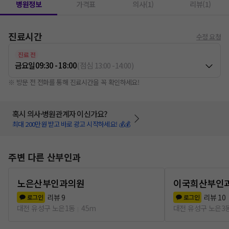
병원정보
가격표
의사(1)
리뷰(1)
진료시간
수정 요청
진료 전
금요일
09:30 - 18:00
(
점심
13:00
-
14:00
)
※ 방문 전 전화를 통해 진료시간을 꼭 확인하세요!
혹시 의사·병원관계자 이신가요?
최대 200만원 받고 바로 광고 시작하세요! 💰💰
주변 다른 산부인과
노은산부인과의원
이국희산부인
리뷰
9
리뷰
10
로그인
로그인
대전 유성구 노은1동
45m
대전 유성구 노은3