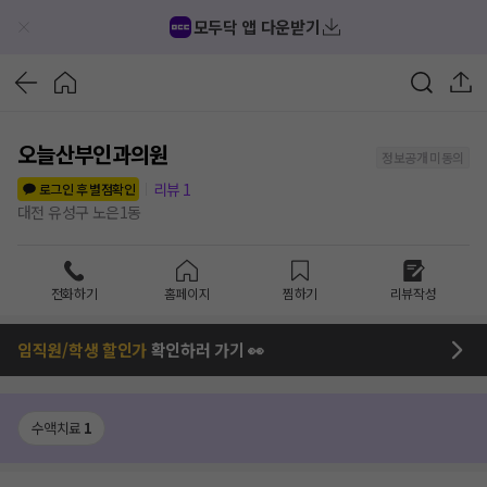
모두닥 앱 다운받기
오늘산부인과의원
정보공개 미동의
리뷰
1
로그인 후 별점확인
대전 유성구 노은1동
전화하기
홈페이지
찜하기
리뷰작성
임직원/학생 할인가
확인하러 가기 👀
수액치료
1