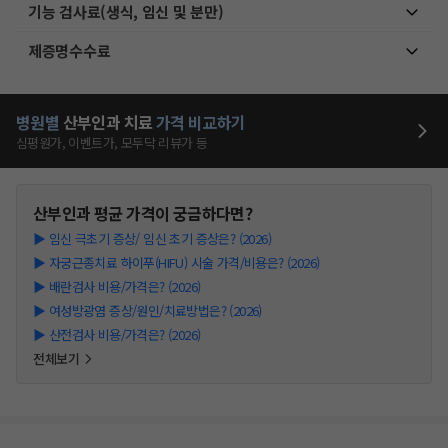
기능 검사료(생식, 임신 및 분만)
제증명수수료
병원별
산부인과
치료
가격 비교하기
심평원가, 이벤트가, 모두닥 리뷰가 등
산부인과
평균 가격이 궁금하다면?
▶
임신 극초기 증상/ 임신 초기 증상은? (2026)
▶
자궁근종치료 하이푸(HIFU) 시술 가격/비용은? (2026)
▶
배란검사 비용/가격은? (2026)
▶
여성방광염 증상/원인/치료방법은? (2026)
▶
산전검사 비용/가격은? (2026)
전체보기