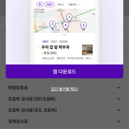
혹시 잘못된 병원정보가 있나요?
모두닥 팀에 알려주세요!
가격표
비급여/급여 진료란?
※
비급여 항목의 경우,
추가비용 등으로 실제 가격과 상이할 수 있으니, 정확
한 가격은 해당 의료기관에 직접 문의해주세요.
※
급여 항목의 경우,
건강보험심사평가원
에 고지되어 있는 급여 진료 기준 가
격입니다. (진료와 연관된 복합적인 비용이 추가되어, 병원마다 금액이 다르게
산정될 수 있는 점 참고 바랍니다.)
※ 이벤트가, 할인가는
VAT 포함
앱 다운로드
예방접종료
일단 둘러볼게요!
초음파 검사료(진단초음파)
초음파 검사료(유도 초음파)
검체검사료