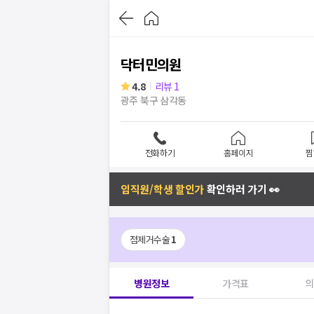
닥터민의원
4.8
리뷰
1
광주 북구 삼각동
전화하기
홈페이지
찜
임직원/학생 할인가
확인하러 가기 👀
점제거수술
1
병원정보
가격표
의