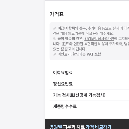
가격표
※
비급여 항목의 경우,
추가비용 등으로 실제 가격과
격은 해당 의료기관에 직접 문의해주세요.
※
급여 항목의 경우,
건강보험심사평가원
에 고지되
니다. (진료와 연관된 복합적인 비용이 추가되어, 
있는 점 참고 바랍니다.)
※ 이벤트가, 할인가는
VAT 포함
이학요법료
정신요법료
기능 검사료(신경계 기능검사)
제증명수수료
병원별
피부과
치료
가격 비교하기