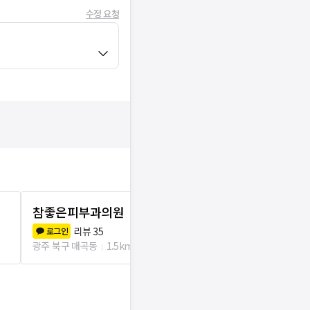
수정 요청
참좋은피부과의원
마스터의원
리뷰
35
리뷰
2
로그인
로그인
광주 북구 매곡동
1.5km
광주 북구 오치2