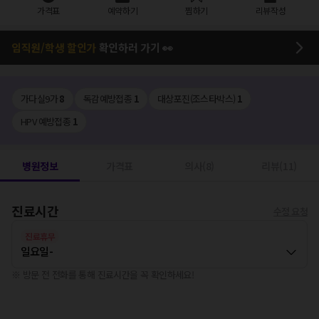
가격표
예약하기
찜하기
리뷰작성
임직원/학생 할인가
확인하러 가기 👀
가다실9가
8
독감예방접종
1
대상포진(조스타박스)
1
HPV 예방접종
1
병원정보
가격표
의사(8)
리뷰(11)
진료시간
수정 요청
진료휴무
일요일
-
※ 방문 전 전화를 통해 진료시간을 꼭 확인하세요!