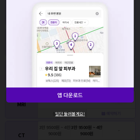
15만원
15만원
-
심장초음파
예약하기
상세보기
요청하신 작업을 처리하지 못했습니다.
네트워크 또는 서버의 일시적인 오류로, 잠시 후 다시 시도해주
10만원
10만원
-
세요. 지속적으로 문제가 발생할 경우 모두닥 채널톡으로 문의
상복부초음파
해주세요.
예약하기
상세보기
확인
10만원
10만원
-
경동맥초음파
예약하기
상세보기
앱 다운로드
45만원 ~ 55만원
45만원 ~ 55만원
???,???
MRI
예약하기
일단 둘러볼게요!
상세보기
3만 9500원 ~ 4만
3만 9500원 ~ 4만
-
9000원
9000원
CT