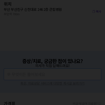
위치
부산 부산진구 신천대로 246 2층 큰힘병원
복사
부암역 700m
증상/치료, 궁금한 점이 있나요?
의사가 직접 답해드려요!
💬 무엇이든 물어보세요
혹은, 의료상담 서비스에 다양한 게시글 보러가기
가격표
비급여/급여 진료란?