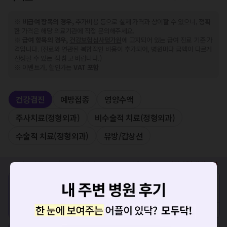
※
비급여 항목의 경우,
추가비용 등으로 실제 가격과 상이할 수 있으니, 정확
한 가격은 해당 의료기관에 직접 문의해주세요.
※
급여 항목의 경우,
건강보험심사평가원
에 고지되어 있는 급여 진료 기준 가
격입니다. (진료와 연관된 복합적인 비용이 추가되어, 병원마다 금액이 다르게
산정될 수 있는 점 참고 바랍니다.)
※ 이벤트가, 할인가는
VAT 포함
건강검진
예방접종
영양수액
주사치료(정형외과)
비수술적 치료(정형외과)
수술적 치료(정형외과)
유방/갑상선
비급여
종류
정상가
이벤트가
임직원/학생 할인가
3만 3600원
3만 3600원
-
갑상선초음파
예약하기
상세보기