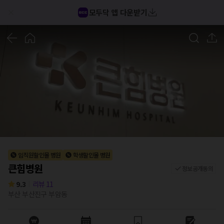
큰힘병원 후기/가격/비용 (2026) | 모두닥
모두닥 앱 다운받기
1
/
6
임직원할인몰 병원
학생할인몰 병원
큰힘병원
정보공개동의
9.3
리뷰
11
부산 부산진구 부암동