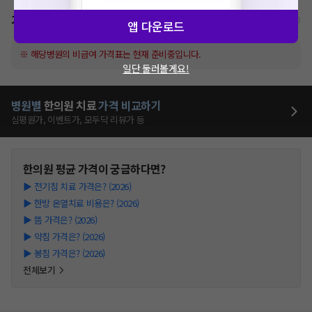
가격표
비급여/급여 진료란?
앱 다운로드
※ 해당병원의 비급여 가격표는 현재 준비중입니다.
일단 둘러볼게요!
병원별
한의원
치료
가격 비교하기
심평원가, 이벤트가, 모두닥 리뷰가 등
한의원
평균 가격이 궁금하다면?
▶
전기침 치료 가격은? (2026)
▶
한방 온열치료 비용은? (2026)
▶
뜸 가격은? (2026)
▶
약침 가격은? (2026)
▶
봉침 가격은? (2026)
전체보기