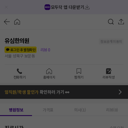
모두닥 앱 다운받기
유심한의원
정보공개 미동의
리뷰
0
로그인 후 별점확인
서울 성북구 보문동
전화하기
홈페이지
찜하기
리뷰작성
임직원/학생 할인가
확인하러 가기 👀
병원정보
가격표
의사(1)
리뷰(0)
진료시간
수정 요청