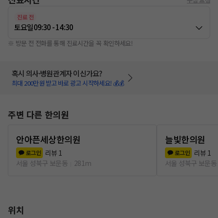
진료 전
토요일
09:30 - 14:30
※ 방문 전 전화를 통해 진료시간을 꼭 확인하세요!
혹시 의사·병원관계자 이신가요?
최대 200만원 받고 바로 광고 시작하세요! 💰💰
주변 다른 한의원
안아픈세상한의원
늘빛한의원
리뷰
1
리뷰
1
로그인
로그인
서울 성북구 보문동
281m
서울 성북구 보문동
위치